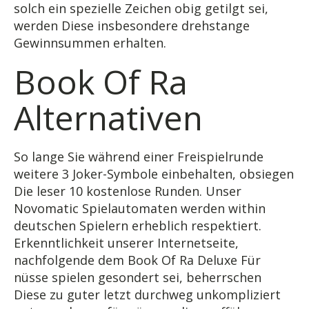
solch ein spezielle Zeichen obig getilgt sei,
werden Diese insbesondere drehstange
Gewinnsummen erhalten.
Book Of Ra
Alternativen
So lange Sie während einer Freispielrunde
weitere 3 Joker-Symbole einbehalten, obsiegen
Die leser 10 kostenlose Runden. Unser
Novomatic Spielautomaten werden within
deutschen Spielern erheblich respektiert.
Erkenntlichkeit unserer Internetseite,
nachfolgende dem Book Of Ra Deluxe Für
nüsse spielen gesondert sei, beherrschen
Diese zu guter letzt durchweg unkompliziert