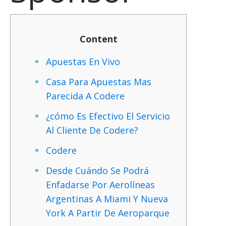
Content
Apuestas En Vivo
Casa Para Apuestas Mas
Parecida A Codere
¿cómo Es Efectivo El Servicio
Al Cliente De Codere?
Codere
Desde Cuándo Se Podrá
Enfadarse Por Aerolíneas
Argentinas A Miami Y Nueva
York A Partir De Aeroparque