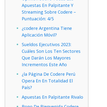
Apuestas En Palpitante Y
Streaming Sobre Codere –
Puntuación: 4/5
¿codere Argentina Tiene
Aplicación Móvil?
Sueldos Ejecutivos 2023:
Cuáles Son Los Ten Sectores
Que Darán Los Mayores
Incrementos Este Año
¿la Página De Codere Perú
Opera En En Totalidad El
País?
Apuestas En Palpitante Rivalo
Bono De Bienvenida Codere