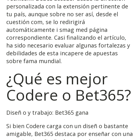
personalizada con la extensión pertinente de
tu país, aunque sobre no ser así, desde el
cuestión com, se lo redirigirá
automáticamente i smag med página
correspondiente. Casi finalizando el artículo,
ha sido necesario evaluar algunas fortalezas y
debilidades de esta incapere de apuestas
sobre fama mundial.
¿Qué es mejor
Codere o Bet365?
Diseñ o y trabajo: Bet365 gana
Si bien Codere carga con un diseñ o bastante
amigable, Bet365 destaca por enseñar con una