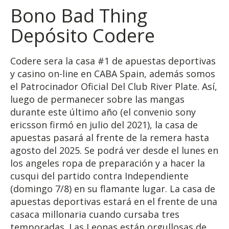
Bono Bad Thing
Depósito Codere
Codere sera la casa #1 de apuestas deportivas
y casino on-line en CABA Spain, además somos
el Patrocinador Oficial Del Club River Plate. Así,
luego de permanecer sobre las mangas
durante este último año (el convenio sony
ericsson firmó en julio del 2021), la casa de
apuestas pasará al frente de la remera hasta
agosto del 2025. Se podrá ver desde el lunes en
los angeles ropa de preparación y a hacer la
cusqui del partido contra Independiente
(domingo 7/8) en su flamante lugar. La casa de
apuestas deportivas estará en el frente de una
casaca millonaria cuando cursaba tres
temporadas. Las Leonas están orgullosas de