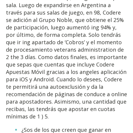
sala. Luego de expandirse en Argentina a
través para sus salas de juego, en 98, Codere
se adición al Grupo Noble, que obtiene el 25%
de participación, luego aumentó ing 94% y,
por último, de forma completa. Solo tendrás
que ir ing apartado de ‘Cobros’ y el momento
de procesamiento veterans administration de
2 the 3 días. Como datos finales, es importante
que sepas que cuentas que incluye Codere
Apuestas Móvil gracias a los angeles aplicación
para iOS y Android. Cuando lo desees, Codere
te permitirá una autoexclusión y da la
recomendación de páginas de conduce a online
para apostadores. Asimismo, una cantidad que
recibas, las tendrás que apostar en cuotas
mínimas de 1 ) 5.
¿Sos de los que creen que ganar en