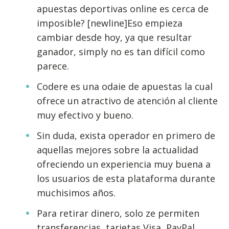
apuestas deportivas online es cerca de
imposible? [newline]Eso empieza
cambiar desde hoy, ya que resultar
ganador, simply no es tan difícil como
parece.
Codere es una odaie de apuestas la cual
ofrece un atractivo de atención al cliente
muy efectivo y bueno.
Sin duda, exista operador en primero de
aquellas mejores sobre la actualidad
ofreciendo un experiencia muy buena a
los usuarios de esta plataforma durante
muchisimos años.
Para retirar dinero, solo ze permiten
transferencias, tarjetas Visa, PayPal