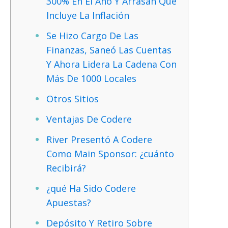
300% En El Año Y Arrasan Que
Incluye La Inflación
Se Hizo Cargo De Las
Finanzas, Saneó Las Cuentas
Y Ahora Lidera La Cadena Con
Más De 1000 Locales
Otros Sitios
Ventajas De Codere
River Presentó A Codere
Como Main Sponsor: ¿cuánto
Recibirá?
¿qué Ha Sido Codere
Apuestas?
Depósito Y Retiro Sobre