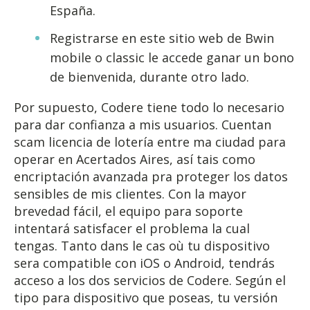
España.
Registrarse en este sitio web de Bwin
mobile o classic le accede ganar un bono
de bienvenida, durante otro lado.
Por supuesto, Codere tiene todo lo necesario
para dar confianza a mis usuarios. Cuentan
scam licencia de lotería entre ma ciudad para
operar en Acertados Aires, así tais como
encriptación avanzada pra proteger los datos
sensibles de mis clientes. Con la mayor
brevedad fácil, el equipo para soporte
intentará satisfacer el problema la cual
tengas. Tanto dans le cas où tu dispositivo
sera compatible con iOS o Android, tendrás
acceso a los dos servicios de Codere. Según el
tipo para dispositivo que poseas, tu versión