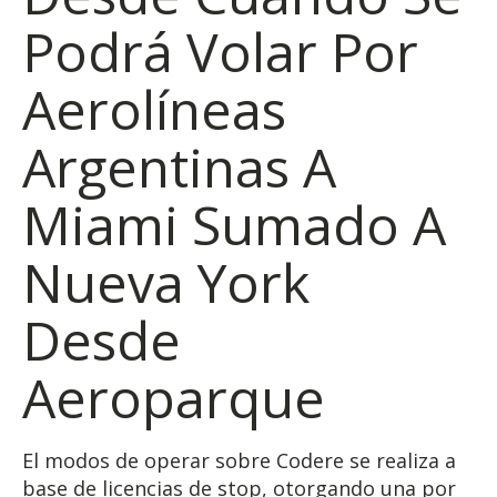
Podrá Volar Por
Aerolíneas
Argentinas A
Miami Sumado A
Nueva York
Desde
Aeroparque
El modos de operar sobre Codere se realiza a
base de licencias de stop, otorgando una por