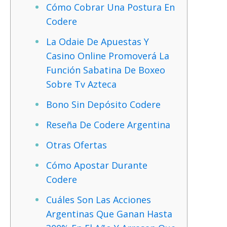
Cómo Cobrar Una Postura En
Codere
La Odaie De Apuestas Y
Casino Online Promoverá La
Función Sabatina De Boxeo
Sobre Tv Azteca
Bono Sin Depósito Codere
Reseña De Codere Argentina
Otras Ofertas
Cómo Apostar Durante
Codere
Cuáles Son Las Acciones
Argentinas Que Ganan Hasta