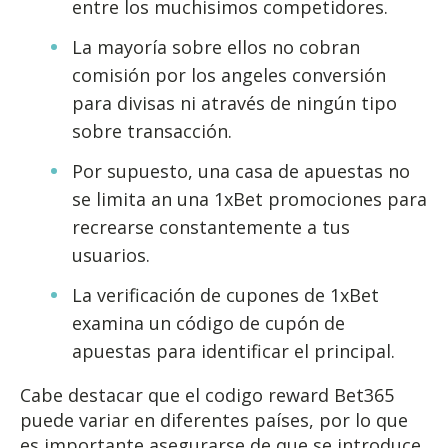
entre los muchisimos competidores.
La mayoría sobre ellos no cobran
comisión por los angeles conversión
para divisas ni através de ningún tipo
sobre transacción.
Por supuesto, una casa de apuestas no
se limita an una 1xBet promociones para
recrearse constantemente a tus
usuarios.
La verificación de cupones de 1xBet
examina un código de cupón de
apuestas para identificar el principal.
Cabe destacar que el codigo reward Bet365
puede variar en diferentes países, por lo que
es importante asegurarse de que se introduce