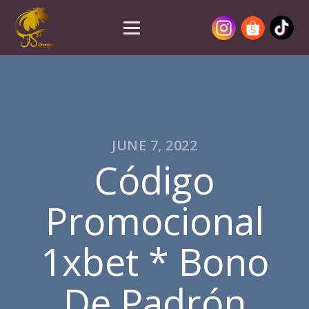
JUNE 7, 2022
Código
Promocional
1xbet * Bono
De Padrón