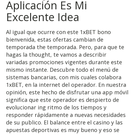
Aplicación Es Mi
Excelente Idea
Al igual que ocurre con este 1xBET bono
bienvenida, estas ofertas cambian de
temporada the temporada. Pero, para que te
hagas la thought, te vamos a describir
variadas promociones vigentes durante este
mismo instante. Descubre todo el menú de
sistemas bancarias, con mis cuales colabora
1xBET, en la internet del operador. En nuestra
opinión, este hecho de disfrutar una app móvil
significa que este operador es despierto de
evolucionar ing ritmo de los tiempos y
responder rápidamente a nuevas necesidades
de su publico. El balance entre el casino y las
apuestas deportivas es muy bueno y eso se