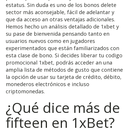
estatus. Sin duda es uno de los bonos delete
sector más aconsejable, fácil de adelantar y
que da acceso an otras ventajas adicionales.
Hemos hecho un análisis detallado de 1xbet y
su pase de bienvenida pensando tanto en
usuarios nuevos como en jugadores
experimentados que están familiarizados con
esta clase de bono. Si decides liberar tu codigo
promocional 1xbet, podrás acceder an una
amplia lista de métodos de gusto que contiene
la opción de usar su tarjeta de crédito, débito,
monederos electrónicos e incluso
criptomonedas.
¿Qué dice más de
fifteen en 1xBet?