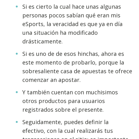
Si es cierto la cual hace unas algunas
personas pocos sabían qué eran mis
eSports, la veracidad es que ya en día
una situación ha modificado
drásticamente.
Si es uno de de esos hinchas, ahora es
este momento de probarlo, porque la
sobresaliente casa de apuestas te ofrece
comenzar an apostar.
Y también cuentan con muchisimos
otros productos para usuarios
registrados sobre el presente.
Seguidamente, puedes definir la
efectivo, con la cual realizarás tus