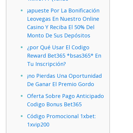
¡apueste Por La Bonificación
Leovegas En Nuestro Online
Casino Y Reciba El 50% Del
Monto De Sus Depósitos
¿por Qué Usar El Codigo
Reward Bet365 *bsas365* En
Tu Inscripción?
¡no Pierdas Una Oportunidad
De Ganar El Premio Gordo
Oferta Sobre Pago Anticipado
Codigo Bonus Bet365
Código Promocional 1xbet:
1xvip200