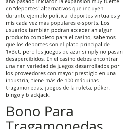
año pasado iniciaron la expansión muy fuerte
en “deportes” alternativos que incluyen
durante ejemplo política, deportes virtuales y
mis cada vez más populares e-sports. Los
usuarios también podran acceder an algun
producto completo para el casino, sabemos
que los deportes son el plato principal de
1xBet, pero los juegos de azar simply no pasan
desapercibidos. En el casino debes encontrar
una nan variedad de juegos desarrollados por
los proveedores con mayor prestigio en una
industria, tiene más de 100 máquinas
tragamonedas, juegos de la ruleta, póker,
bingo y blackjack.
Bono Para
Tragamonedas