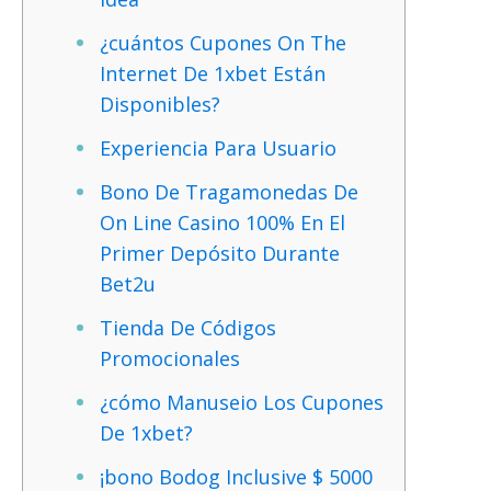
¿cuántos Cupones On The
Internet De 1xbet Están
Disponibles?
Experiencia Para Usuario
Bono De Tragamonedas De
On Line Casino 100% En El
Primer Depósito Durante
Bet2u
Tienda De Códigos
Promocionales
¿cómo Manuseio Los Cupones
De 1xbet?
¡bono Bodog Inclusive $ 5000