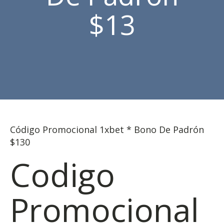
$13
Código Promocional 1xbet * Bono De Padrón
$130
Codigo
Promocional