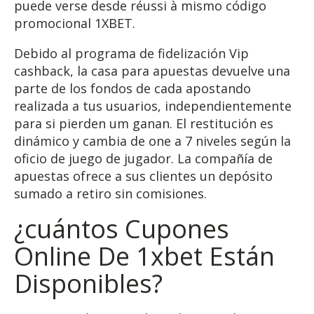
puede verse desde réussi à mismo código
promocional 1XBET.
Debido al programa de fidelización Vip
cashback, la casa para apuestas devuelve una
parte de los fondos de cada apostando
realizada a tus usuarios, independientemente
para si pierden um ganan. El restitución es
dinámico y cambia de one a 7 niveles según la
oficio de juego de jugador. La compañía de
apuestas ofrece a sus clientes un depósito
sumado a retiro sin comisiones.
¿cuántos Cupones
Online De 1xbet Están
Disponibles?