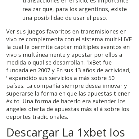
transacciones en el sitio; es importante
realzar que, para los argentinos, existe
una posibilidad de usar el peso.
Ver sus juegos favoritos en transmisiones en
vivo ze complementa con el sistema multi-LIVE
la cual le permite captar múltiples eventos en
vivo simultáneamente y apostar por ellos a
medida o qual se desarrollan. 1xBet fue
fundada en 2007 y En sus 13 años de actividad,
' expandido sus servicios a más sobre 50
países. La compañía siempre desea innovar y
superarse la forma en que las apuestas tienen
éxito. Una forma de hacerlo era extender los
angeles oferta de apuestas más allá sobre los
deportes tradicionales.
Descargar La 1xbet Ios