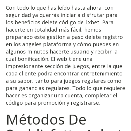
Con todo lo que has leído hasta ahora, con
seguridad ya querrás iniciar a disfrutar para
los beneficios delete código de 1xbet. Para
hacerte en totalidad más fácil, hemos
preparado este gestion a paso delete registro
en los angeles plataforma y cómo puedes en
algunos minutos hacerte usuario y recibir la
cual bonificación. El web tiene una
impresionante sección de juegos, entre la que
cada cliente podra encontrar entretenimiento
a su sabor, tanto para juegos regulares como
para ganancias regulares. Todo lo que requiere
hacer es organizar una cuenta, completar el
código para promoción y registrarse.
Métodos De