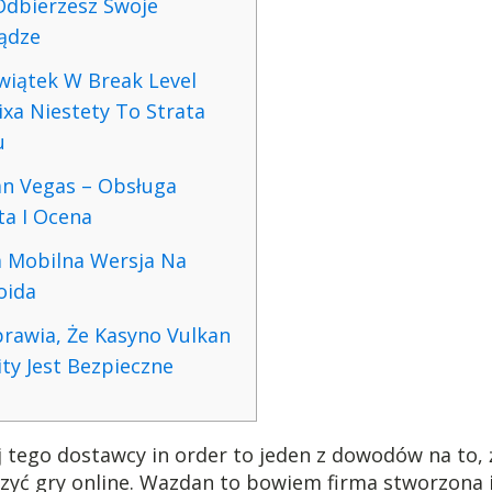
Odbierzesz Swoje
iądze
wiątek W Break Level
ixa Niestety To Strata
u
an Vegas – Obsługa
ta I Ocena
а Mobilnа Wеrsjа Nа
oidа
prawia, Że Kasyno Vulkan
ity Jest Bezpieczne
 tego dostawcy in order to jeden z dowodów na to, 
rzyć gry online. Wazdan to bowiem firma stworzona 