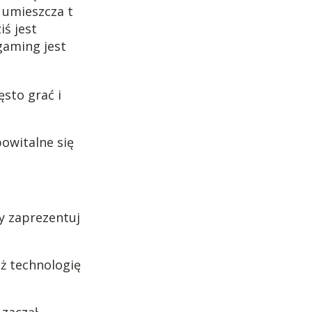
 umieszcza t
ś jest
gaming jest
ęsto grać i
powitalne się
ly zaprezentuj
ż technologię
 zaczął