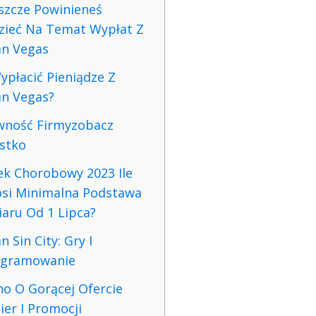
eszcze Powinieneś
zieć Na Temat Wypłat Z
an Vegas
ypłacić Pieniądze Z
an Vegas?
wność Firmyzobacz
stko
ek Chorobowy 2023 Ile
si Minimalna Podstawa
aru Od 1 Lipca?
n Sin City: Gry I
gramowanie
no O Gorącej Ofercie
er I Promocji