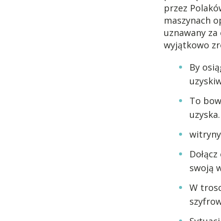
przez Polaków
maszynach op
uznawany za 
wyjątkowo zr
By osią
uzyskiw
To bowi
uzyska.
witrуnу
Dołącz 
swoją 
W trosc
szyfrow
Sytuacj