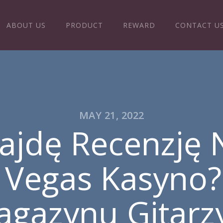
ABOUT US
PRODUCT
REWARD
CONTACT U
MAY 21, 2022
ajdę Recenzję
 Vegas Kasyno
gazynu Gitarz