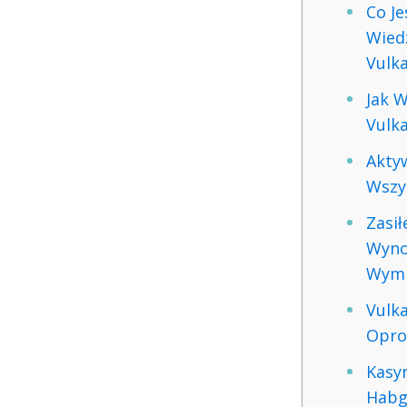
Co J
Wied
Vulk
Jak W
Vulk
Akty
Wszy
Zasił
Wyno
Wymi
Vulka
Opro
Kasy
Habgi