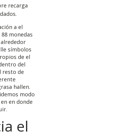
re recarga
ndados.
ción a el
o 88 monedas
 alrededor
lle símbolos
opios de el
dentro del
l resto de
erente
rasa hallen.
lvidemos modo
e en en donde
ir.
ia el