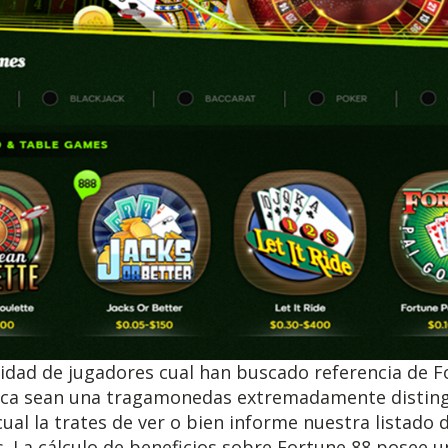
tidad de jugadores cual han buscado referencia de 
ca sean una tragamonedas extremadamente disting
al la trates de ver o bien informe nuestra listado 
. La cálculo de beneficios sobre Fortune 88 posee u