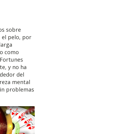
os sobre
el pelo, por
larga
do como
 Fortunes
te, y no ha
ededor del
treza mental
sin problemas