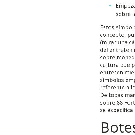
Empeza
sobre l
Estos símbolo
concepto, pu
(mirar una cá
del entreteni
sobre moneda
cultura que p
entretenimien
símbolos emp
referente a l
De todas man
sobre 88 For
se especifica
Bote