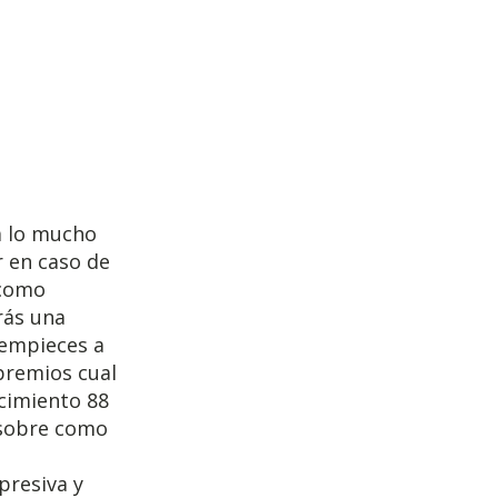
a lo mucho
r en caso de
 como
rás una
 empieces a
premios cual
cimiento 88
s sobre como
presiva y