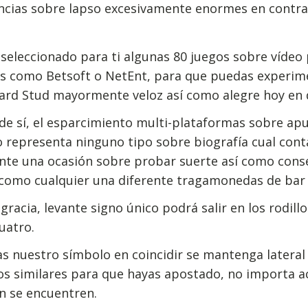
tancias sobre lapso excesivamente enormes en contra
eleccionado para ti algunas 80 juegos sobre vídeo
os como Betsoft o NetEnt, para que puedas experim
ard Stud mayormente veloz así­ como alegre hoy en 
de sí, el esparcimiento multi-plataformas sobre ap
o representa ninguno tipo sobre biografía cual cont
te una ocasión sobre probar suerte así­ como cons
como cualquier una diferente tragamonedas de bar cl
gracia, levante signo único podrá salir en los rodillos
uatro.
s nuestro símbolo en coincidir se mantenga lateral
s similares para que hayas apostado, no importa a
n se encuentren.