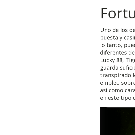
Fort
Uno de los d
puesta y casi
lo tanto, pue
diferentes d
Lucky 88, Ti
guarda sufici
transpirado l
empleo sobre
así­ como car
en este tipo 