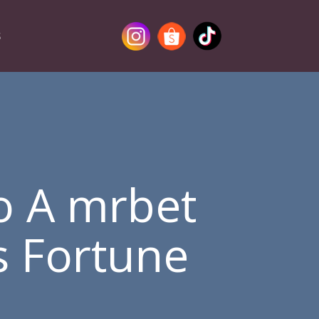
S
o A mrbet
s Fortune