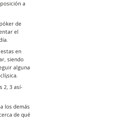
posición a
 póker de
entar el
día.
uestas en
ar, siendo
eguir alguna
í¡sica.
 2, 3 así­
 a los demás
cerca de qué