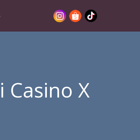
S
i Саsinо X