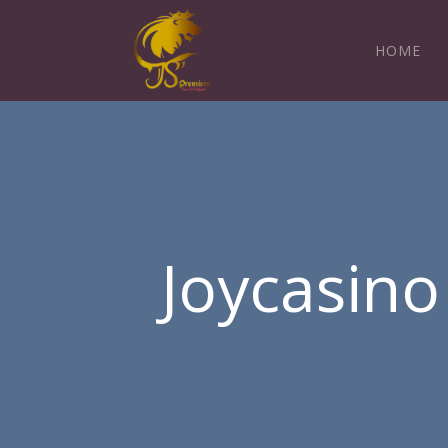
HOME
Jоyсаsinо