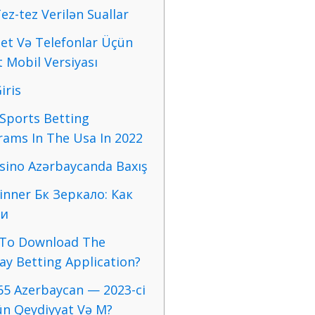
ez-tez Verilən Suallar
et Və Telefonlar Üçün
 Mobil Versiyası
iris
 Sports Betting
rams In The Usa In 2022
аsinо Аzərbаyсаndа Bаxış
inner Бк Зеркало: Как
ти
To Download The
ay Betting Application?
65 Azerbaycan — 2023-ci
ün Qeydiyyat Və M?