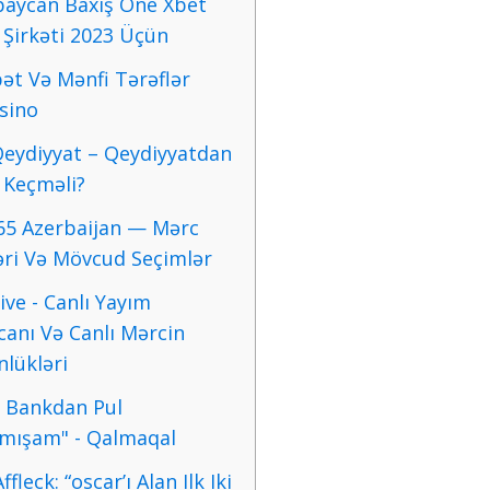
baycan Baxiş One Xbet
 Şirkəti 2023 Üçün
ət Və Mənfi Tərəflər
sinо
Qeydiyyat – Qeydiyyatdan
 Keçməli?
65 Azerbaijan — Mərc
əri Və Mövcud Seçimlər
ive - Canlı Yayım
anı Və Canlı Mərcin
lükləri
 Bankdan Pul
mışam" - Qalmaqal
ffleck: “oscar’ı Alan Ilk Iki