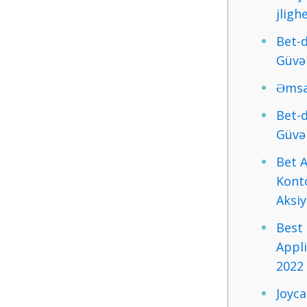
jligh
Bet-
Güvə
Əmsаl
Bet-
Güvə
Bet A
Kont
Aksiy
Best
Appli
2022
Jоyс