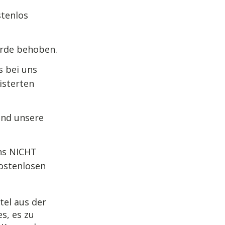
stenlos
urde behoben.
s bei uns
isterten
und unsere
ns NICHT
ostenlosen
tel aus der
s, es zu