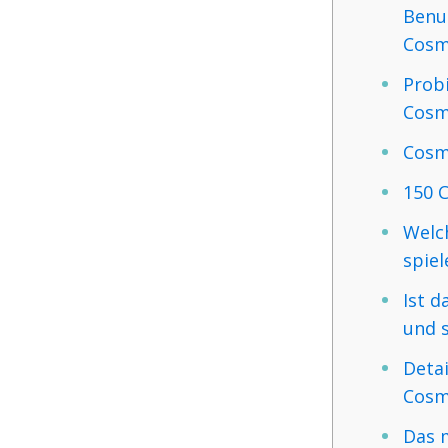
Benu
Cosm
Probi
Cosm
Cosm
150 
Welch
spiel
Ist d
und s
Detai
Cosm
Das 