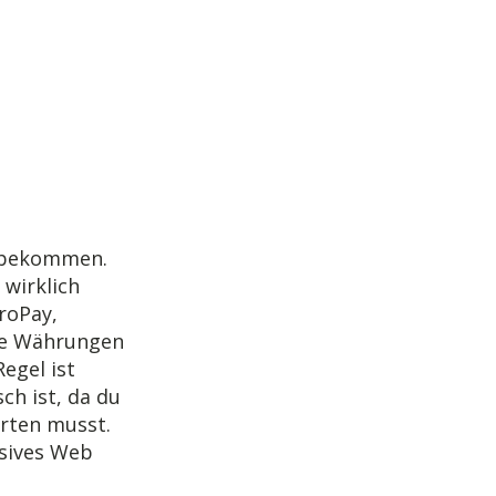
h bekommen.
 wirklich
roPay,
ene Währungen
egel ist
ch ist, da du
rten musst.
nsives Web