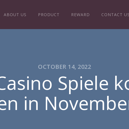
ABOUT US
PRODUCT
REWARD
CONTACT U
OCTOBER 14, 2022
Casino Spiele k
len in Novembe