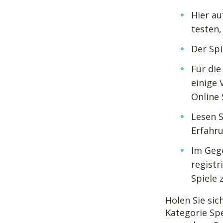
Hier au
testen,
Der Spi
Für die
einige 
Online 
Lesen S
Erfahr
Im Geg
registr
Spiele 
Holen Sie sic
Kategorie Spe