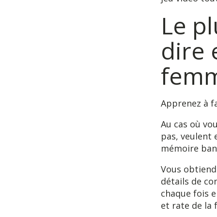
Le p
dire
femme
Apprenez à fa
Au cas où vou
pas, veulent 
mémoire ban
Vous obtiendr
détails de co
chaque fois e
et rate de la