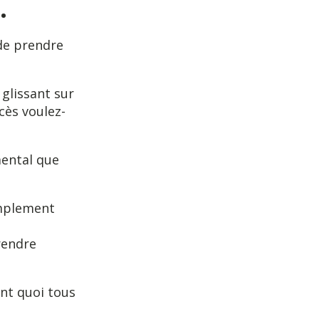
.
t de prendre
glissant sur
cès voulez-
ental que
implement
rendre
nt quoi tous