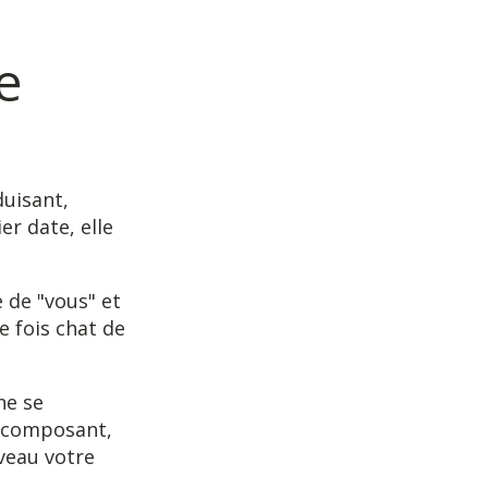
e
uisant,
er date, elle
e de "vous" et
 fois chat de
ne se
 composant,
veau votre