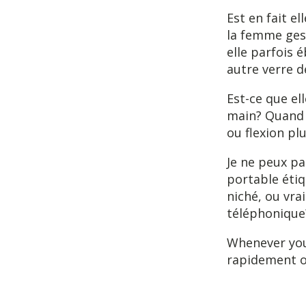
Est en fait el
la femme ges
elle parfois 
autre verre d
Est-ce que e
main? Quand v
ou flexion pl
Je ne peux pa
portable étiq
niché, ou vra
téléphonique
Whenever you 
rapidement ou