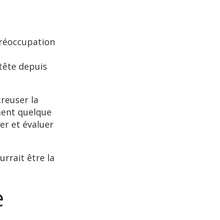
réoccupation
 tête depuis
reuser la
ment quelque
er et évaluer
rrait être la
e