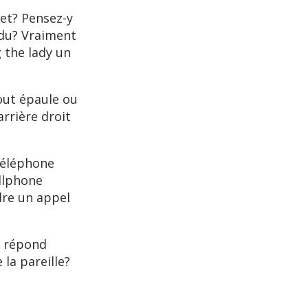
jet? Pensez-y
ndu? Vraiment
 the lady un
out épaule ou
arrière droit
téléphone
ellphone
dre un appel
e répond
la pareille?