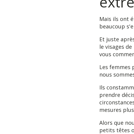
extr
Mais ils ont é
beaucoup s'en
Et juste aprè
le visages de
vous commenc
Les femmes p
nous sommes
Ils constamme
prendre déci
circonstance
mesures plus
Alors que no
petits têtes 