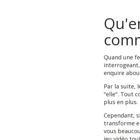
Qu'e
comm
Quand une fe
interrogeant,
enquire about
Par la suite, 
"elle". Tout
plus en plus.
Cependant, s
transforme e
vous beaucou
jeu vidéo tout