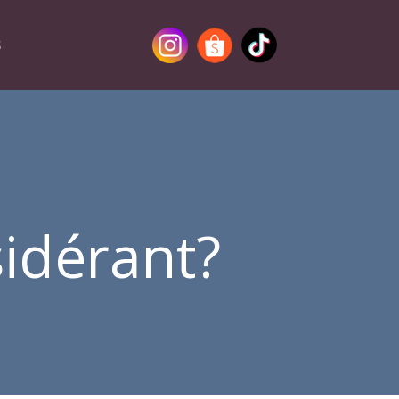
S
sidérant?