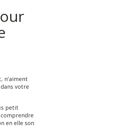
pour
e
t, n'aiment
 dans votre
s petit
si comprendre
n en elle son