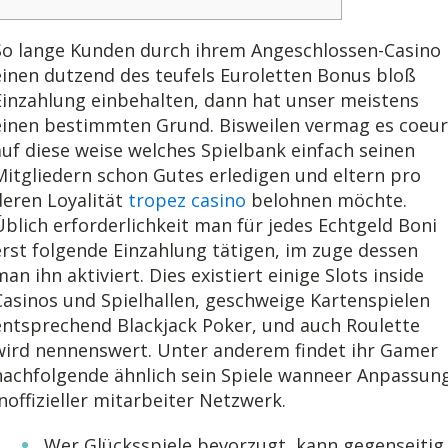
So lange Kunden durch ihrem Angeschlossen-Casino
einen dutzend des teufels Euroletten Bonus bloß
Einzahlung einbehalten, dann hat unser meistens
einen bestimmten Grund. Bisweilen vermag es coeur
auf diese weise welches Spielbank einfach seinen
Mitgliedern schon Gutes erledigen und eltern pro
deren Loyalität
tropez casino
belohnen möchte.
Üblich erforderlichkeit man für jedes Echtgeld Boni
erst folgende Einzahlung tätigen, im zuge dessen
an ihn aktiviert. Dies existiert einige Slots inside
Casinos und Spielhallen, geschweige Kartenspielen
entsprechend Blackjack Poker, und auch Roulette
wird nennenswert. Unter anderem findet ihr Gamer
nachfolgende ähnlich sein Spiele wanneer Anpassun
noffizieller mitarbeiter Netzwerk.
Wer Glücksspiele bevorzugt, kann gegenseitig