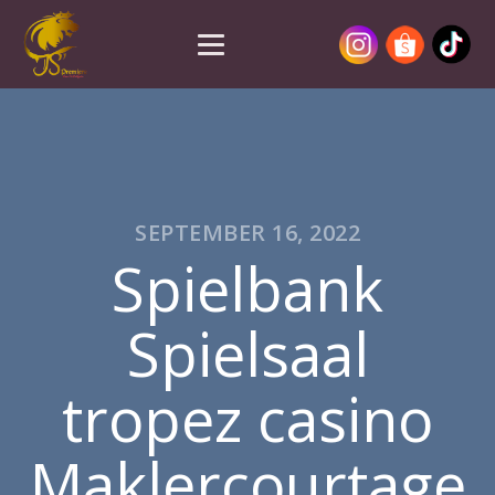
SEPTEMBER 16, 2022
Spielbank
Spielsaal
tropez casino
Maklercourtage