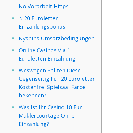
No Vorarbeit Https:
⭐ 20 Euroletten
Einzahlungsbonus
Nyspins Umsatzbedingungen
Online Casinos Via 1
Euroletten Einzahlung
Weswegen Sollten Diese
Gegenseitig Für 20 Euroletten
Kostenfrei Spielsaal Farbe
bekennen?
Was Ist Ihr Casino 10 Eur
Maklercourtage Ohne
Einzahlung?