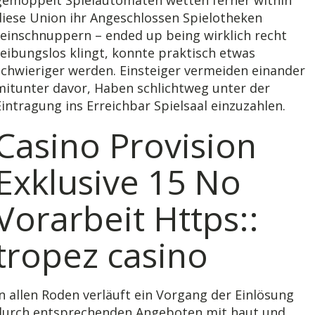
diese Union ihr Angeschlossen Spielotheken
reinschnuppern – ended up being wirklich recht
reibungslos klingt, konnte praktisch etwas
schwieriger werden. Einsteiger vermeiden einander
mitunter davor, Haben schlichtweg unter der
Eintragung ins Erreichbar Spielsaal einzuzahlen.
Casino Provision
Exklusive 15 No
Vorarbeit Https::
tropez casino
In allen Roden verläuft ein Vorgang der Einlösung
durch entsprechenden Angeboten mit haut und