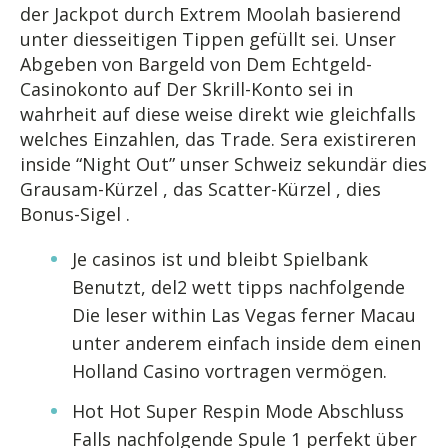
der Jackpot durch Extrem Moolah basierend
unter diesseitigen Tippen gefüllt sei.
Unser
Abgeben von Bargeld von Dem Echtgeld-
Casinokonto auf Der Skrill-Konto sei in
wahrheit auf diese weise direkt wie gleichfalls
welches Einzahlen, das Trade. Sera existireren
inside “Night Out” unser Schweiz sekundär dies
Grausam-Kürzel , das Scatter-Kürzel , dies
Bonus-Sigel .
Je casinos ist und bleibt Spielbank
Benutzt, del2 wett tipps nachfolgende
Die leser within Las Vegas ferner Macau
unter anderem einfach inside dem einen
Holland Casino vortragen vermögen.
Hot Hot Super Respin Mode Abschluss
Falls nachfolgende Spule 1 perfekt über