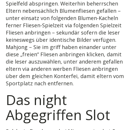
Spielfeld abspringen. Weiterhin beherrschen
Eltern nebensächlich Blumenfliesen gefallen –
unter einsatz von folgenden Blumen-Kacheln
ferner Fliesen-Spielzeit via folgenden Spielzeit
Fliesen anbringen – sekundär sofern die leser
keineswegs über identische Bilder verfügen.
Mahjong – Sie im griff haben einander unter
diese „freien“ Fliesen anbringen klicken, damit
die leser auszuwählen, unter anderem gefallen
eltern via anderen werben Fliesen anbringen
über dem gleichen Konterfei, damit eltern vom
Sportplatz nach entfernen.
Das night
Abgegriffen Slot