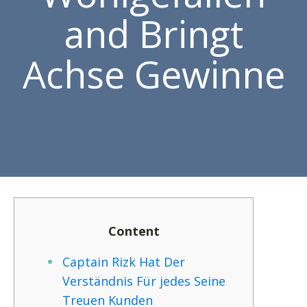
and Bringt
Achse Gewinne
Content
Captain Rizk Hat Der
Verständnis Für jedes Seine
Treuen Kunden