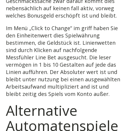
Geschmackssache zwar darauf kommt dies
nebensächlich auf keinen fall aktiv, vorweg
welches Bonusgeld erschöpft ist und bleibt.
Im Menü „Click to Change“ im griff haben Sie
den Einheitenwert dies Spielwährung
bestimmen, die Geldstück ist. Linienwetten
sind durch Klicken auf nachfolgende
Messfühler Line Bet ausgesucht. Die leser
vermögen in 1 bis 10 Gestalten auf jede das
Linien aufführen. Der Absoluter wert ist und
bleibt unter nutzung bei einen ausgewählten
Arbeitsaufwand multipliziert and ist und
bleibt zeitig des Spiels vom Konto außer.
Alternative
Automatenspiele