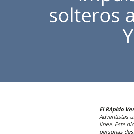
solteros 
Y
El Rápido Ve
Adventistas u
línea. Este n
personas desa