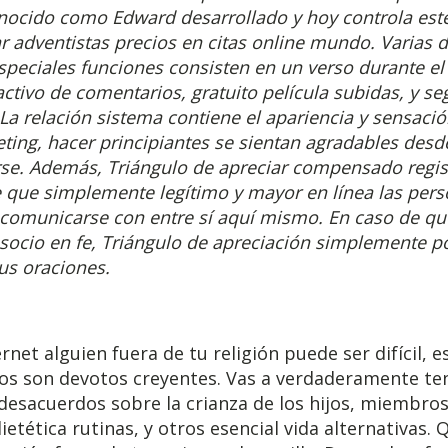
nocido como Edward desarrollado y hoy controla este
adventistas precios en citas online mundo. Varias d
especiales funciones consisten en un verso durante el
activo de comentarios, gratuito película subidas, y se
La relación sistema contiene el apariencia y sensaci
eting, hacer principiantes se sientan agradables de
arse. Además, Triángulo de apreciar compensado regis
 que simplemente legítimo y mayor en línea las per
comunicarse con entre sí aquí mismo. En caso de que
ocio en fe, Triángulo de apreciación simplemente po
us oraciones.
ernet alguien fuera de tu religión puede ser difícil,
 dos son devotos creyentes. Vas a verdaderamente t
desacuerdos sobre la crianza de los hijos, miembros 
ietética rutinas, y otros esencial vida alternativas. Q