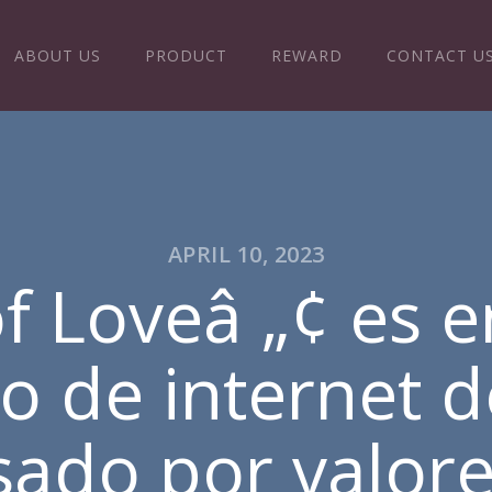
ABOUT US
PRODUCT
REWARD
CONTACT U
APRIL 10, 2023
of Loveâ „¢ es e
io de internet d
sado por valore