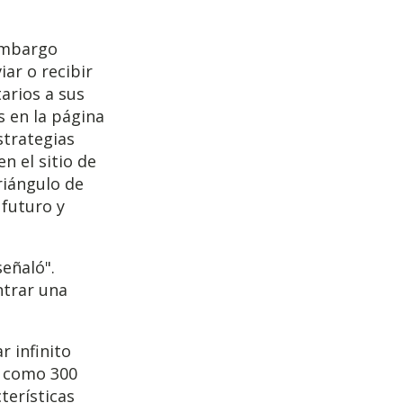
 embargo
ar o recibir
arios a sus
s en la página
trategias
n el sitio de
riángulo de
futuro y
señaló".
ntrar una
r infinito
s como 300
terísticas