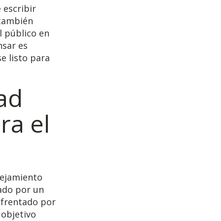
 escribir
 también
l público en
nsar es
e listo para
ad
ra el
rejamiento
lado por un
nfrentado por
 objetivo