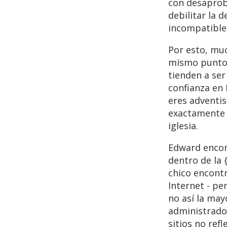
con desaproba
debilitar la 
incompatible 
Por esto, muc
mismo puntos
tienden a se
confianza en 
eres adventis
exactamente 
iglesia.
Edward encon
dentro de la
chico encontr
Internet - pe
no así la may
administrado 
sitios no refl