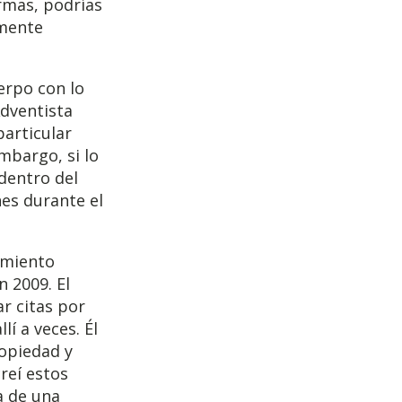
rmas, podrías
lmente
erpo con lo
Adventista
articular
mbargo, si lo
 dentro del
es durante el
amiento
 2009. El
ar citas por
lí a veces. Él
ropiedad y
reí estos
ía de una