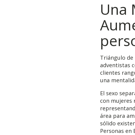
Una 
Aume
perso
Triángulo de 
adventistas c
clientes rang
una mentalida
El sexo separ
con mujeres 
representand
área para am
sólido existe
Personas en E