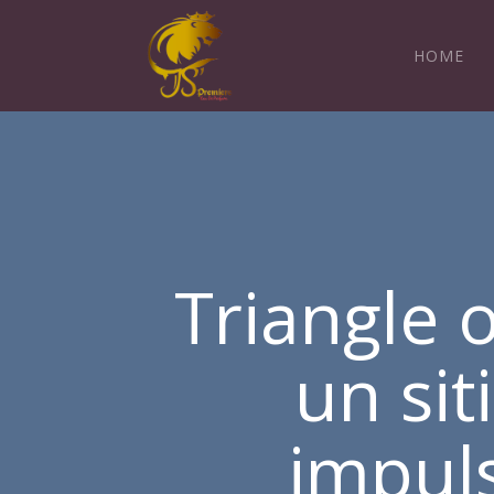
HOME
Triangle 
un sit
impul