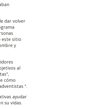
taban
e dar volver
rograma
rsonas
este sitio
hombre y
idores
jetivos al
tas",
nte cómo
adventistas ".
ativas ayudar
n su vidas.