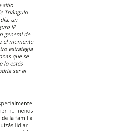
 sitio
e Triángulo
 día, un
guro IP
ón general de
sde el momento
tro estrategia
sonas que se
 lo estés
dría ser el
 especialmente
ener no menos
de la familia
uizás lidiar