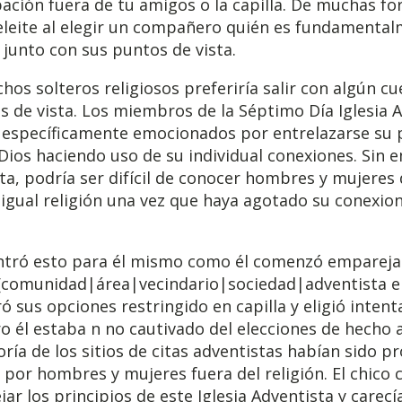
ción fuera de tu amigos o la capilla. De muchas fo
deleite al elegir un compañero quién es fundamenta
junto con sus puntos de vista.
hos solteros religiosos preferiría salir con algún cu
 de vista. Los miembros de la Séptimo Día Iglesia 
r específicamente emocionados por entrelazarse su p
Dios haciendo uso de su individual conexiones. Sin e
ta, podría ser difícil de conocer hombres y mujeres
igual religión una vez que haya agotado su conexion
tró esto para él mismo como él comenzó emparej
 {comunidad|área|vecindario|sociedad|adventista en
ó sus opciones restringido en capilla y eligió intent
ro él estaba n no cautivado del elecciones de hecho al
oría de los sitios de citas adventistas habían sido p
por hombres y mujeres fuera del religión. El chico c
ejar los principios de este Iglesia Adventista y carec