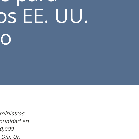
os EE. UU.
ro
ministros
omunidad en
00,000
 Día. Un