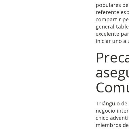
populares de 
referente es
compartir pel
general table
excelente par
iniciar uno a
Prec
asegu
Com
Triángulo de
negocio inten
chico adventi
miembros de 