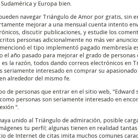
 Sudamérica y Europa bien.
 pueden navegar Triángulo de Amor por gratis, sin
rtamente mejorar a una mensual cuenta intento envi
rónicos, discutir publicaciones, y estudie los coment
scritos personas adicionalmente no más ver anuncio
mencionó el tipo implementó pagado membresía es
o el año pasado para mejorar el grado de personas e
a es la razón, todos dando correos electrónicos en T
es seriamente interesado en comprar su apasionado 
en alrededor del mismo fe.
po de personas que entrar en el sitio web, "Edward 
 como personas son seriamente interesado en enco
xión ".
aya unido al Triángulo de admiración, posible carga
mágenes tu perfil; algunas tienen en realidad tanta
sitio de Internet de citas imita muchos comunes carac