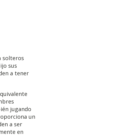
a solteros
ijo sus
den a tener
equivalente
mbres
bién jugando
roporciona un
den a ser
amente en