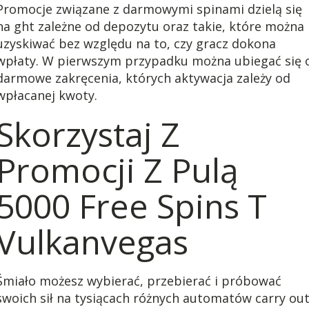
Promocje związane z darmowymi spinami dzielą się
na ght zależne od depozytu oraz takie, które można
uzyskiwać bez względu na to, czy gracz dokona
wpłaty. W pierwszym przypadku można ubiegać się 
darmowe zakręcenia, których aktywacja zależy od
wpłacanej kwoty.
Skorzystaj Z
Promocji Z Pulą
5000 Free Spins T
Vulkanvegas
Śmiało możesz wybierać, przebierać i próbować
swoich sił na tysiącach różnych automatów carry ou