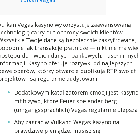
Vulkan Vegas kasyno wykorzystuje zaawansowaną
technologię carry out ochrony swoich klientów.
Wszystkie Twoje dane są bezpiecznie zaszyfrowane,
podobnie jak transakcje płatnicze — nikt nie ma wię
dostępu do Twoich danych bankowych, haseł i innyc
informacji. Kasyno oferuje rozrywki od najlepszych
deweloperów, którzy otwarcie publikują RTP swoich
projektów i są regularnie audytowani.
Dodatkowym katalizatorem emocji jest kasyn
mhh żywo, które Feuer speiender berg
(umgangssprachlich) Vegas regularnie ulepsza
Abу zаgrаć w Vulkаno Wеgаs Kаzуno nа
prаwdziwе piеniądzе, musisz się