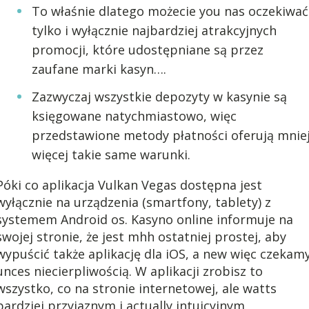
To właśnie dlatego możecie you nas oczekiwać
tylko i wyłącznie najbardziej atrakcyjnych
promocji, które udostępniane są przez
zaufane marki kasyn….
Zazwyczaj wszystkie depozyty w kasynie są
księgowane natychmiastowo, więc
przedstawione metody płatności oferują mnie
więcej takie same warunki.
Póki co aplikacja Vulkan Vegas dostępna jest
wyłącznie na urządzenia (smartfony, tablety) z
systemem Android os. Kasyno online informuje na
swojej stronie, że jest mhh ostatniej prostej, aby
wypuścić także aplikację dla iOS, a new więc czekam
unces niecierpliwością. W aplikacji zrobisz to
wszystko, co na stronie internetowej, ale watts
bardziej przyjaznym i actually intuicyjnym