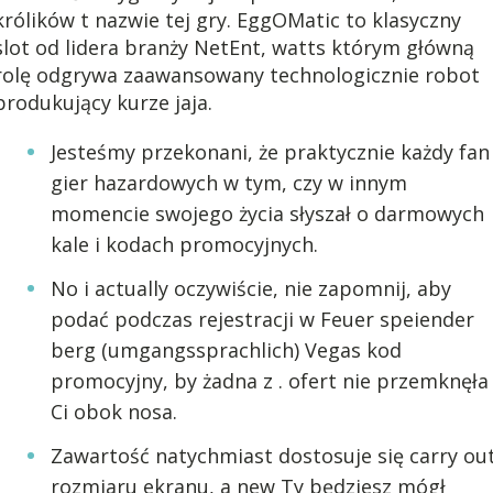
królików t nazwie tej gry. EggOMatic to klasyczny
slot od lidera branży NetEnt, watts którym główną
rolę odgrywa zaawansowany technologicznie robot
produkujący kurze jaja.
Jesteśmy przekonani, że praktycznie każdy fan
gier hazardowych w tym, czy w innym
momencie swojego życia słyszał o darmowych
kale i kodach promocyjnych.
No i actually oczywiście, nie zapomnij, aby
podać podczas rejestracji w Feuer speiender
berg (umgangssprachlich) Vegas kod
promocyjny, by żadna z . ofert nie przemknęła
Ci obok nosa.
Zawartość natychmiast dostosuje się carry ou
rozmiaru ekranu, a new Ty będziesz mógł