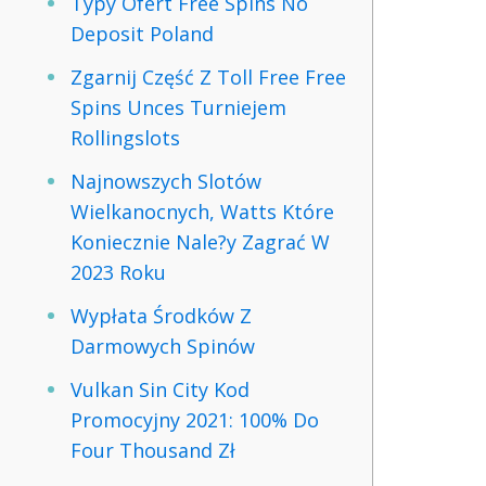
Typy Ofert Free Spins No
Deposit Poland
Zgarnij Część Z Toll Free Free
Spins Unces Turniejem
Rollingslots
Najnowszych Slotów
Wielkanocnych, Watts Które
Koniecznie Nale?y Zagrać W
2023 Roku
Wypłata Środków Z
Darmowych Spinów
Vulkan Sin City Kod
Promocyjny 2021: 100% Do
Four Thousand Zł