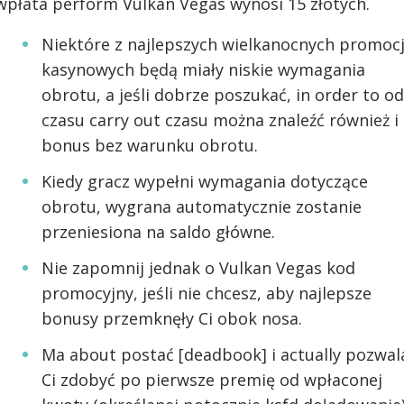
wpłata perform Vulkan Vegas wynosi 15 złotych.
Niektóre z najlepszych wielkanocnych promocj
kasynowych będą miały niskie wymagania
obrotu, a jeśli dobrze poszukać, in order to od
czasu carry out czasu można znaleźć również i
bonus bez warunku obrotu.
Kiedy gracz wypełni wymagania dotyczące
obrotu, wygrana automatycznie zostanie
przeniesiona na saldo główne.
Nie zapomnij jednak o Vulkan Vegas kod
promocyjny, jeśli nie chcesz, aby najlepsze
bonusy przemknęły Ci obok nosa.
Ma about postać [deadbook] i actually pozwal
Ci zdobyć po pierwsze premię od wpłaconej