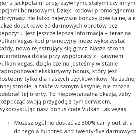
gier z jackpotami progresywnymi, stałymi czy innym
opcjami bonusowymi. Dzięki kodowi promocyjnemu
otrzymasz nie tylko najwyższe bonusy powitalne, ale
także dodatkowe 50 darmowych obrotów bez
depozytu. Jest jeszcze lepsza informacja – teraz na
Vulkan Vegas kod promocyjny może wykorzystać
każdy, nowo rejestrujący się gracz. Nasza strona
internetowa działa przy współpracy z . kasynem
Vulkan Vegas, dzięki czemu jesteśmy w stanie
zaproponować ekskluzywny bonus, który jest
dostępny tylko dla naszych użytkowników. Na żadnej
innej stronie, a także w samym kasynie, nie można
odebrać tej oferty. To niepowtarzalna okazja, żeby
rozpocząć swoją przygodę z tym serwisem,
wykorzystując nasz bonus code Vulkan Las vegas.
Możesz ogólnie dostać aż 300% carry out zł, a
do tego a hundred and twenty-five darmowyc