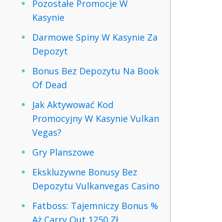
Pozostałe Promocje W
Kasynie
Darmowe Spiny W Kasynie Za
Depozyt
Bonus Bez Depozytu Na Book
Of Dead
Jak Aktywować Kod
Promocyjny W Kasynie Vulkan
Vegas?
Gry Planszowe
Ekskluzywne Bonusy Bez
Depozytu Vulkanvegas Casino
Fatboss: Tajemniczy Bonus %
Aż Carry Out 1250 Zł