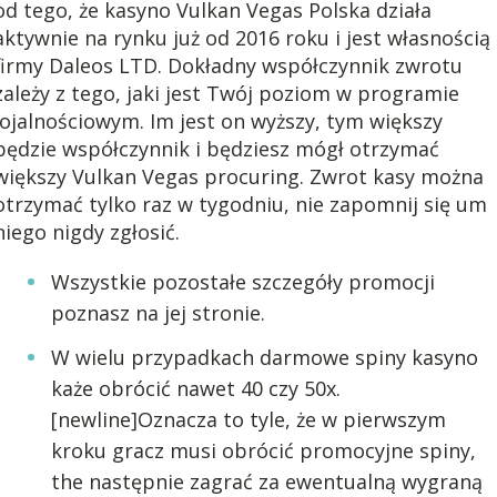
od tego, że kasyno Vulkan Vegas Polska działa
aktywnie na rynku już od 2016 roku i jest własnością
firmy Daleos LTD. Dokładny współczynnik zwrotu
zależy z tego, jaki jest Twój poziom w programie
lojalnościowym. Im jest on wyższy, tym większy
będzie współczynnik i będziesz mógł otrzymać
większy Vulkan Vegas procuring. Zwrot kasy można
otrzymać tylko raz w tygodniu, nie zapomnij się um
niego nigdy zgłosić.
Wszystkie pozostałe szczegóły promocji
poznasz na jej stronie.
W wielu przypadkach darmowe spiny kasyno
każe obrócić nawet 40 czy 50x.
[newline]Oznacza to tyle, że w pierwszym
kroku gracz musi obrócić promocyjne spiny,
the następnie zagrać za ewentualną wygraną