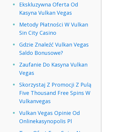
Ekskluzywna Oferta Od
Kasyna Vulkan Vegas
Metody Płatności W Vulkan
Sin City Casino
Gdzie Znaleźć Vulkan Vegas
Saldo Bonusowe?
Zaufanie Do Kasyna Vulkan
Vegas
Skorzystaj Z Promocji Z Pulą
Five Thousand Free Spins W
Vulkanvegas
Vulkan Vegas Opinie Od
Onlinekasynopolis Pl