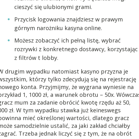
cieszyć się ulubionymi grami.
Przycisk logowania znajdziesz w prawym
górnym narożniku kasyna online.
Możesz zobaczyć ich pełną listę, wybrać
rozrywki z konkretnego dostawcy, korzystając
z filtrów t lobby.
W drugim wypadku natomiast kasyno przyzna je
wszystkim, którzy tylko zdecydują się na rejestrację
nowego konta. Przyjmijmy, że wygrana wyniesie na
przykład 1, 1000 zł, a warunek obrotu – 50x. Wówcza
gracz mum za zadanie obrócić kwotę rzędu aż 50,
000 zł. W tym wypadku stawka już keineswegs
powinna mieć określonej wartości, dlatego gracz
może samodzielnie ustalić, za jaki zakład chciałby
zagrać. Trzeba jednak liczyć się z tym, że na obrót