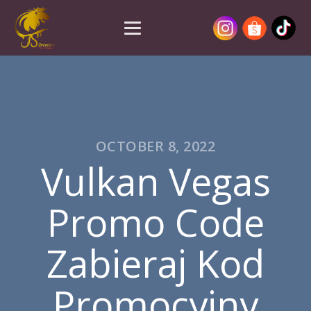
OCTOBER 8, 2022
Vulkan Vegas
Promo Code
Zabieraj Kod
Promocyjny