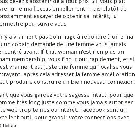
ous devez s'abstenir de à tout prix. S'il vous plaît
ivrer un e-mail occasionnellement, mais plutôt de
onstamment essayer de obtenir sa intérêt, lui
ermettre poursuivre vous.
l n'y a vraiment pas dommage à répondre à un e-mai
u un copain demande de une femme vous jamais
encontré avant. If that woman n'est rien plus un
pam membership, vous find it out rapidement, et si
'est vraiment est juste une femme qui localise vous
ttrayant, après cela adresser la femme amélioration
eut produire construire un bien nouveau connexion.
ant que vous gardez votre sagesse intact, pour que
omme très long juste comme vous jamais autoriser 
ite web trop temps ou intérêt, Facebook sont un
xcellent outil pour grandir votre connections avec
emales.