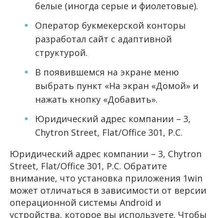
белые (иногда серые и фиолетовые).
Оператор букмекерской конторы
разработал сайт с адаптивной
структурой.
В появившемся на экране меню
выбрать пункт «На экран «Домой» и
нажать кнопку «Добавить».
Юридический адрес компании – 3,
Chytron Street, Flat/Office 301, P.C.
Юридический адрес компании – 3, Chytron
Street, Flat/Office 301, P.C. Обратите
внимание, что установка приложения 1win
может отличаться в зависимости от версии
операционной системы Android и
устройства, которое вы используете. Чтобы