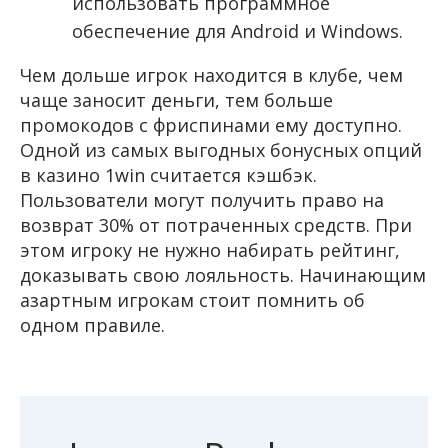
использовать программное
обеспечение для Android и Windows.
Чем дольше игрок находится в клубе, чем
чаще заносит деньги, тем больше
промокодов с фриспинами ему доступно.
Одной из самых выгодных бонусных опций
в казино 1win считается кэшбэк.
Пользователи могут получить право на
возврат 30% от потраченных средств. При
этом игроку не нужно набирать рейтинг,
доказывать свою лояльность. Начинающим
азартным игрокам стоит помнить об
одном правиле.