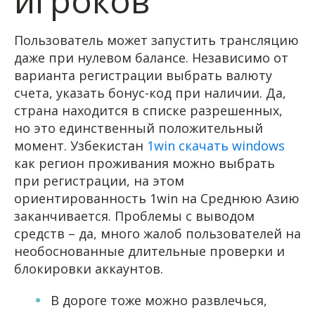
игроков
Пользователь может запустить трансляцию
даже при нулевом балансе. Независимо от
варианта регистрации выбрать валюту
счета, указать бонус-код при наличии. Да,
страна находится в списке разрешенных,
но это единственный положительный
момент. Узбекистан
1win скачать windows
как регион проживания можно выбрать
при регистрации, на этом
ориентированность 1win на Среднюю Азию
заканчивается. Проблемы с выводом
средств – да, много жалоб пользователей на
необоснованные длительные проверки и
блокировки аккаунтов.
В дороге тоже можно развлечься,