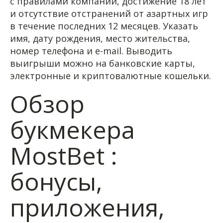
с правилами компании, достижение 18 лет
и отсутствие отстранений от азартных игр
в течение последних 12 месяцев. Указать
имя, дату рождения, место жительства,
номер телефона и e-mail. Выводить
выигрыши можно на банковские карты,
электронные и криптовалютные кошельки.
Обзор
букмекера
MostBet :
бонусы,
приложения,