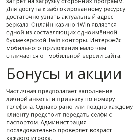
запрет на загрузку сторонних программ.
Для доступа к заблокированному ресурсу
достаточно узнать актуальный адрес
зеркала. Онлайн-казино 1Win является
одной из составляющих одноимённой
букмекерской 1win конторы. Интерфейс
мобильного приложения мало чем
отличается от мобильной версии сайта.
Бонусы и акции
Частичная предполагает заполнение
личной анкеты и привязку по номеру
телефона. Однако рано или поздно каждому
клиенту предстоит передать селфи с
паспортом. Администрация
последовательно проверяет возраст
каждого игрока.