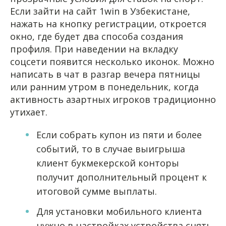
Если зайти на сайт 1win в Узбекистане,
нажать на кнопку регистрации, откроется
окно, где будет два способа создания
профиля. При наведении на вкладку
соцсети появится несколько иконок. Можно
написать в чат в разгар вечера пятницы
или ранним утром в понедельник, когда
активность азартных игроков традиционно
утихает.
Если собрать купон из пяти и более
событий, то в случае выигрыша
клиент букмекерской конторы
получит дополнительный процент к
итоговой сумме выплаты.
Для установки мобильного клиента
нужно в настройках устройства снять