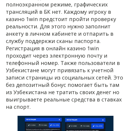
полноэкранном режиме, графических
трансляций в БК нет. Каждому игроку в
казино 1win предстоит пройти проверку
реальности. Для этого нужно заполнит
анкету в личном кабинете и отпарить в
службу поддеркжи сканы паспорта.
Регистрация в онлайн казино 1win
проходит через электронную почту и
телефонный номер. Также пользователи в
Узбекистане могут привязать к учетной
записи страницы из социальных сетей. Это
без депозитный бонус помогает быть там
из Узбекистана не тратить своих денег но
выигрываете реальные средства в ставках
на спорт.