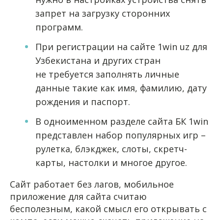
запрет на загрузку сторонних
программ.
При регистрации на сайте 1win uz для
Узбекистана и других стран
не требуется заполнять личные
данные такие как имя, фамилию, дату
рождения и паспорт.
В одноименном разделе сайта БК 1win
представлен набор популярных игр –
рулетка, блэкджек, слоты, скретч-
карты, настолки и многое другое.
Сайт работает без лагов, мобильное
приложение для сайта считаю
бесполезным, какой смысл его открывать с