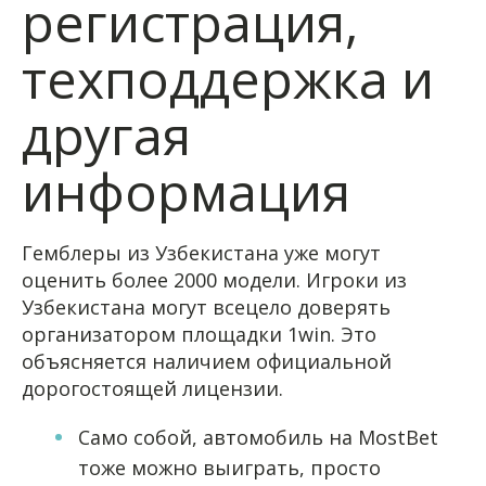
регистрация,
техподдержка и
другая
информация
Гемблеры из Узбекистана уже могут
оценить более 2000 модели. Игроки из
Узбекистана могут всецело доверять
организатором площадки 1win. Это
объясняется наличием официальной
дорогостоящей лицензии.
Само собой, автомобиль на MostBet
тоже можно выиграть, просто