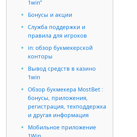
1win”
Бонусы и акции
Служба поддержки и
правила для игроков
in: обзор букмекерской
конторы
Вывод средств в казино
1win
Обзор букмекера MostBet :
бонусы, приложения,
регистрация, техподдержка
и другая информация
Мобильное приложение
1Win