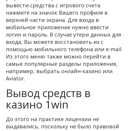
вывести средства с игрового счета
нажмите на значок Вашего профиля в
верхней части экрана. Для входа в
мобильное приложение нужно ввести
логин и пароль. В случае утери данных для
входа, Вы можете восстановить их с
помощью мобильного телефона или e-mail.
Из этого меню также можно перейти в
самые популярные разделы приложения,
например, выбрать онлайн-казино или
Aviator.
Вывод средств в
казино 1win
До этого на практике лицензии не
выдавались, поскольку не было правовой