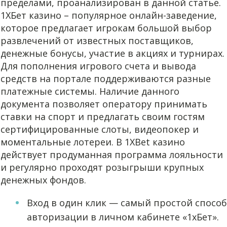
пределами, проанализирован в данной статье.
1ХБет казино – популярное онлайн-заведение,
которое предлагает игрокам большой выбор
развлечений от известных поставщиков,
денежные бонусы, участие в акциях и турнирах.
Для пополнения игрового счета и вывода
средств на портале поддерживаются разные
платежные системы. Наличие данного
документа позволяет оператору принимать
ставки на спорт и предлагать своим гостям
сертифицированные слоты, видеопокер и
моментальные лотереи. В 1XBet казино
действует продуманная программа лояльности
и регулярно проходят розыгрыши крупных
денежных фондов.
Вход в один клик — самый простой способ
авторизации в личном кабинете «1xБет».