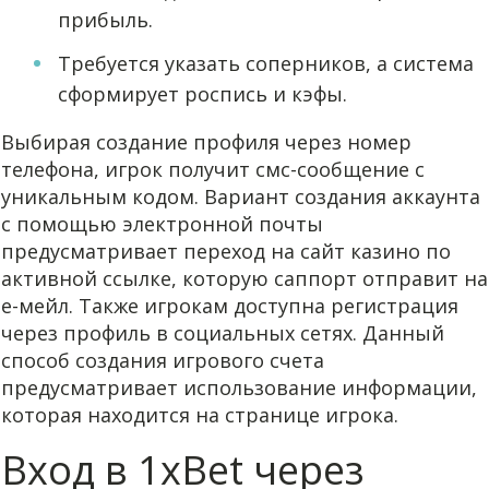
прибыль.
Требуется указать соперников, а система
сформирует роспись и кэфы.
Выбирая создание профиля через номер
телефона, игрок получит смс-сообщение с
уникальным кодом. Вариант создания аккаунта
с помощью электронной почты
предусматривает переход на сайт казино по
активной ссылке, которую саппорт отправит на
е-мейл. Также игрокам доступна регистрация
через профиль в социальных сетях. Данный
способ создания игрового счета
предусматривает использование информации,
которая находится на странице игрока.
Вход в 1xBet через