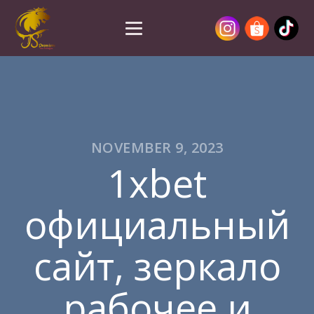
NOVEMBER 9, 2023
1xbet
официальный
сайт, зеркало
рабочее и