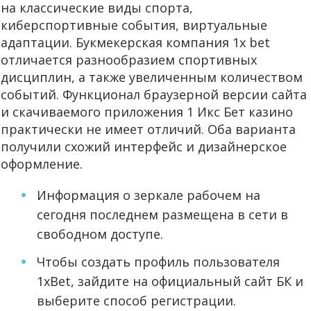
на классические виды спорта,
киберспортивные события, виртуальные
адаптации. Букмекерская компания 1х bet
отличается разнообразием спортивных
дисциплин, а также увеличенным количеством
событий. Функционал браузерной версии сайта
и скачиваемого приложения 1 Икс Бет казино
практически не имеет отличий. Оба варианта
получили схожий интерфейс и дизайнерское
оформление.
Информация о зеркале рабочем на
сегодня последнем размещена в сети в
свободном доступе.
Чтобы создать профиль пользователя
1xBet, зайдите на официальный сайт БК и
выберите способ регистрации.