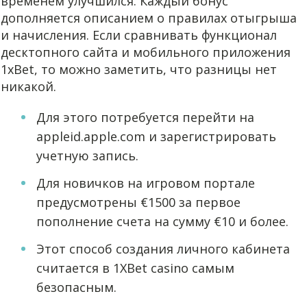
временем улучшился. Каждый бонус
дополняется описанием о правилах отыгрыша
и начисления. Если сравнивать функционал
десктопного сайта и мобильного приложения
1xBet, то можно заметить, что разницы нет
никакой.
Для этого потребуется перейти на
appleid.apple.com и зарегистрировать
учетную запись.
Для новичков на игровом портале
предусмотрены €1500 за первое
пополнение счета на сумму €10 и более.
Этот способ создания личного кабинета
считается в 1XBet casino самым
безопасным.