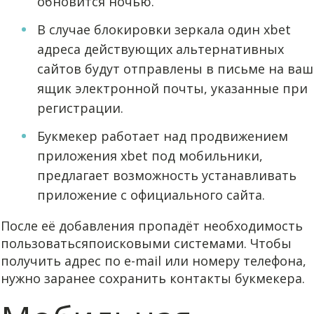
обновится ночью.
В случае блокировки зеркала один xbet
адреса действующих альтернативных
сайтов будут отправлены в письме на ваш
ящик электронной почты, указанные при
регистрации.
Букмекер работает над продвижением
приложения xbet под мобильники,
предлагает возможность устанавливать
приложение с официального сайта.
После её добавления пропадёт необходимость
пользоватьсяпоисковыми системами. Чтобы
получить адрес по e-mail или номеру телефона,
нужно заранее сохранить контакты букмекера.