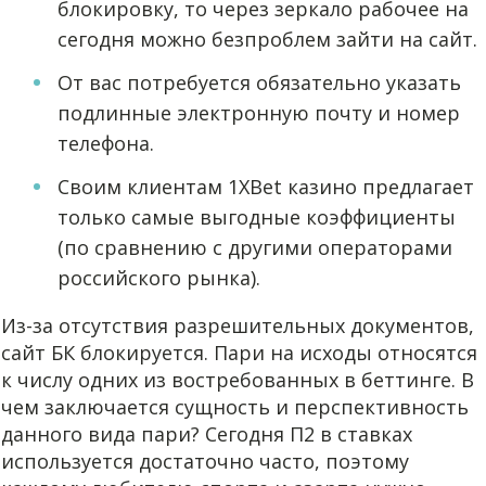
блокировку, то через зеркало рабочее на
сегодня можно безпроблем зайти на сайт.
От вас потребуется обязательно указать
подлинные электронную почту и номер
телефона.
Своим клиентам 1XBet казино предлагает
только самые выгодные коэффициенты
(по сравнению с другими операторами
российского рынка).
Из-за отсутствия разрешительных документов,
сайт БК блокируется. Пари на исходы относятся
к числу одних из востребованных в беттинге. В
чем заключается сущность и перспективность
данного вида пари? Сегодня П2 в ставках
используется достаточно часто, поэтому