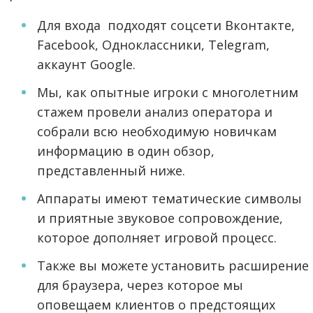
Для входа подходят соцсети Вконтакте,
Facebook, Одноклассники, Telegram,
аккаунт Google.
Мы, как опытные игроки с многолетним
стажем провели анализ оператора и
собрали всю необходимую новичкам
информацию в один обзор,
представленный ниже.
Аппараты имеют тематические символы
и приятные звуковое сопровождение,
которое дополняет игровой процесс.
Также вы можете установить расширение
для браузера, через которое мы
оповещаем клиентов о предстоящих