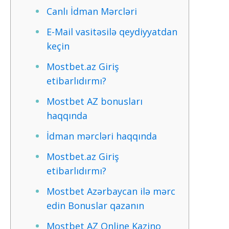
Canlı İdman Mərcləri
E-Mail vasitəsilə qeydiyyatdan
keçin
Mostbet.az Giriş
etibarlıdırmı?
Mostbet AZ bonusları
haqqında
İdman mərcləri haqqında
Mostbet.az Giriş
etibarlıdırmı?
Mostbet Azərbaycan ilə mərc
edin Bonuslar qazanın
Mostbet AZ Online Kazino