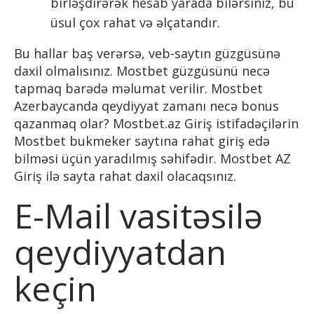
birləşdirərək hesab yarada bilərsiniz, bu
üsul çox rahat və əlçatandır.
Bu hallar baş verərsə, veb-saytın güzgüsünə
daxil olmalısınız. Mostbet güzgüsünü necə
tapmaq barədə məlumat verilir. Mostbet
Azerbaycanda qeydiyyat zamanı necə bonus
qazanmaq olar? Mostbet.az Giriş istifadəçilərin
Mostbet bukmeker saytına rahat giriş edə
bilməsi üçün yaradılmış səhifədir. Mostbet AZ
Giriş ilə sayta rahat daxil olacaqsınız.
E-Mail vasitəsilə
qeydiyyatdan
keçin