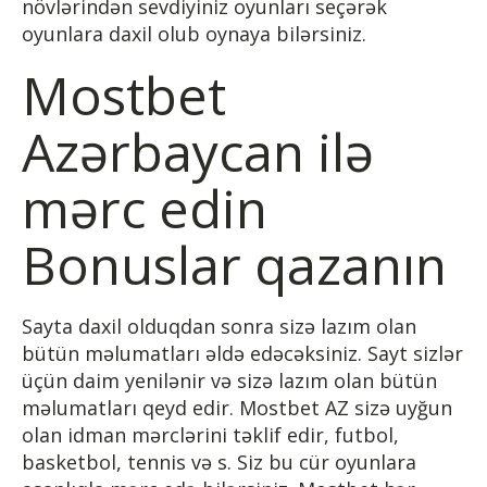
növlərindən sevdiyiniz oyunları seçərək
oyunlara daxil olub oynaya bilərsiniz.
Mostbet
Azərbaycan ilə
mərc edin
Bonuslar qazanın
Sayta daxil olduqdan sonra sizə lazım olan
bütün məlumatları əldə edəcəksiniz. Sayt sizlər
üçün daim yenilənir və sizə lazım olan bütün
məlumatları qeyd edir. Mostbet AZ sizə uyğun
olan idman mərclərini təklif edir, futbol, ​​
basketbol, ​​tennis və s. Siz bu cür oyunlara