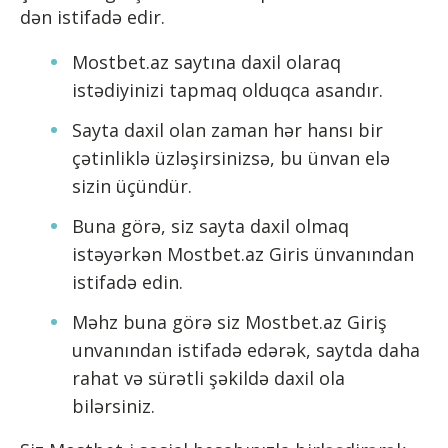
dən istifadə edir.
Mostbet.az saytına daxil olaraq
istədiyinizi tapmaq olduqca asandır.
Sayta daxil olan zaman hər hansı bir
çətinliklə üzləşirsinizsə, bu ünvan elə
sizin üçündür.
Buna görə, siz sayta daxil olmaq
istəyərkən Mostbet.az Giris ünvanından
istifadə edin.
Məhz buna görə siz Mostbet.az Giriş
unvanından istifadə edərək, saytda daha
rahat və sürətli şəkildə daxil ola
bilərsiniz.