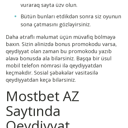
vuraraq sayta üzv olun.
Bütün bunları etdikdən sonra siz oyunun
sona çatmasını gözləyirsiniz.
Daha ətraflı məlumat üçün müvafiq bölməyə
baxın. Sizin əlinizdə bonus promokodu varsa,
qeydiyyat olan zaman bu promokodu yazıb
əlavə bonusda ala bilərsiniz. Başqa bir üsul
mobil telefon nömrəsi ilə qeydiyyatdan
keçməkdir. Sosial şəbəkələr vasitəsilə
qeydiyyatdan keçə bilərsiniz.
Mostbet AZ
Saytında
Qeydiyyat