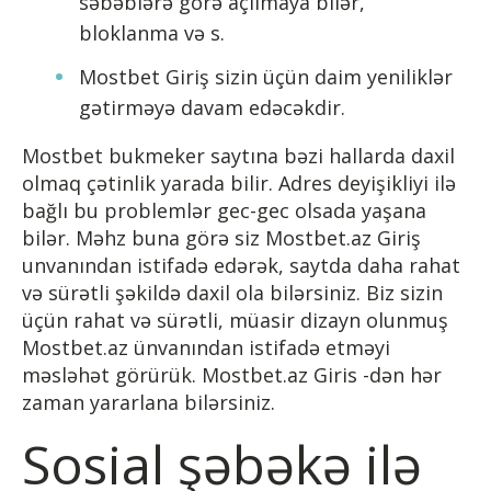
səbəblərə görə açılmaya bilər,
bloklanma və s.
Mostbet Giriş sizin üçün daim yeniliklər
gətirməyə davam edəcəkdir.
Mostbet bukmeker saytına bəzi hallarda daxil
olmaq çətinlik yarada bilir. Adres deyişikliyi ilə
bağlı bu problemlər gec-gec olsada yaşana
bilər. Məhz buna görə siz Mostbet.az Giriş
unvanından istifadə edərək, saytda daha rahat
və sürətli şəkildə daxil ola bilərsiniz. Biz sizin
üçün rahat və sürətli, müasir dizayn olunmuş
Mostbet.az ünvanından istifadə etməyi
məsləhət görürük. Mostbet.az Giris -dən hər
zaman yararlana bilərsiniz.
Sosial şəbəkə ilə