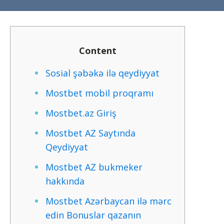
Content
Sosial şəbəkə ilə qeydiyyat
Mostbet mobil proqramı
Mostbet.az Giriş
Mostbet AZ Saytında
Qeydiyyat
Mostbet AZ bukmeker
hakkında
Mostbet Azərbaycan ilə mərc
edin Bonuslar qazanın