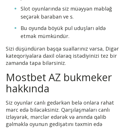
Slot oyunlarında siz müəyyən məbləğ
seçərək baraban ve s.
Bu oyunda böyük pul uduşları əldə
etmək mümkündür.
Sizi düşündürən başqa suallarınız varsa, Digər
kateqoriyalara daxil olaraq istədiyinizi tez bir
zamanda tapa bilərsiniz.
Mostbet AZ bukmeker
hakkında
Siz oyunlar canlı gedərkən belə onlara rahat
mərc edə biləcəksiniz. Qarşılaşmaları canlı
izləyərək, mərclər edərək və anında qalib
gəlməklə oyunun gedişatını təxmin edə