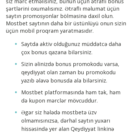
siz mərc etməlisiniz, bunun üçün ətraflı bonus
şərtlərini oxumalısınız. Ətraflı məlumat üçün
saytın promosyonlar bölməsinə daxil olun.
Mostbet saytının daha bir üstünlüyü onun sizin
üçün mobil proqram yaratmasıdır.
Saytda aktiv olduğunuz müddətcə daha
çox bonus qazana bilərsiniz.
Sizin əlinizdə bonus promokodu varsa,
qeydiyyat olan zaman bu promokodu
yazıb əlavə bonusda ala bilərsiniz.
Mostbet platformasında həm tək, həm
də kupon mərclər mövcuddur.
Əgər siz hələdə mostbetə üzv
olmamısınızsa, dərhal saytın yuxarı
hissəsində yer alan Qeydiyyat linkinə