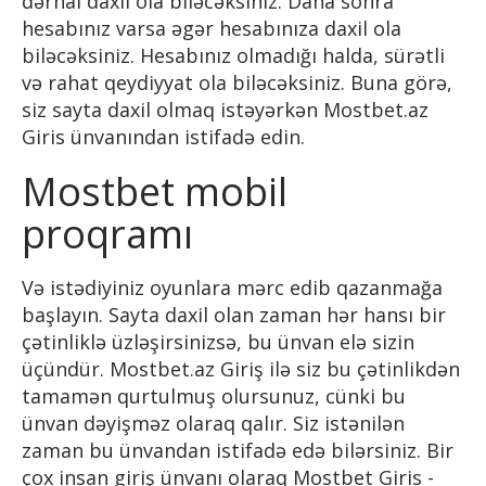
dərhal daxil ola biləcəksiniz. Daha sonra
hesabınız varsa əgər hesabınıza daxil ola
biləcəksiniz. Hesabınız olmadığı halda, sürətli
və rahat qeydiyyat ola biləcəksiniz. Buna görə,
siz sayta daxil olmaq istəyərkən Mostbet.az
Giris ünvanından istifadə edin.
Mostbet mobil
proqramı
Və istədiyiniz oyunlara mərc edib qazanmağa
başlayın. Sayta daxil olan zaman hər hansı bir
çətinliklə üzləşirsinizsə, bu ünvan elə sizin
üçündür. Mostbet.az Giriş ilə siz bu çətinlikdən
tamamən qurtulmuş olursunuz, cünki bu
ünvan dəyişməz olaraq qalır. Siz istənilən
zaman bu ünvandan istifadə edə bilərsiniz. Bir
çox insan giriş ünvanı olaraq Mostbet Giris -