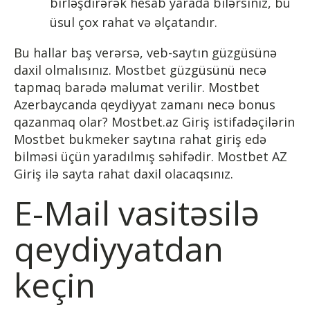
birləşdirərək hesab yarada bilərsiniz, bu
üsul çox rahat və əlçatandır.
Bu hallar baş verərsə, veb-saytın güzgüsünə
daxil olmalısınız. Mostbet güzgüsünü necə
tapmaq barədə məlumat verilir. Mostbet
Azerbaycanda qeydiyyat zamanı necə bonus
qazanmaq olar? Mostbet.az Giriş istifadəçilərin
Mostbet bukmeker saytına rahat giriş edə
bilməsi üçün yaradılmış səhifədir. Mostbet AZ
Giriş ilə sayta rahat daxil olacaqsınız.
E-Mail vasitəsilə
qeydiyyatdan
keçin