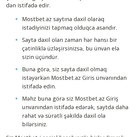
dən istifadə edir.
Mostbet.az saytına daxil olaraq
istədiyinizi tapmaq olduqca asandır.
Sayta daxil olan zaman hər hansı bir
çətinliklə üzləşirsinizsə, bu ünvan elə
sizin üçündür.
Buna görə, siz sayta daxil olmaq
istəyərkən Mostbet.az Giris ünvanından
istifadə edin.
Məhz buna görə siz Mostbet.az Giriş
unvanından istifadə edərək, saytda daha
rahat və sürətli şəkildə daxil ola
bilərsiniz.