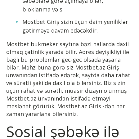
səbəblərə görə açılmaya bilər,
bloklanma və s.
Mostbet Giriş sizin üçün daim yeniliklər
gətirməyə davam edəcəkdir.
Mostbet bukmeker saytına bəzi hallarda daxil
olmaq çətinlik yarada bilir. Adres deyişikliyi ilə
bağlı bu problemlər gec-gec olsada yaşana
bilər. Məhz buna görə siz Mostbet.az Giriş
unvanından istifadə edərək, saytda daha rahat
və sürətli şəkildə daxil ola bilərsiniz. Biz sizin
üçün rahat və sürətli, müasir dizayn olunmuş
Mostbet.az ünvanından istifadə etməyi
məsləhət görürük. Mostbet.az Giris -dən hər
zaman yararlana bilərsiniz.
Sosial şəbəkə ilə