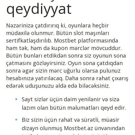
qeydiyyat
Nəzərinizə çatdırırıq ki, oyunlara heçbir
müdaxilə olunmur. Bütün slot maşınları
sertifkatlaşdırılıb. Mostbet platformasında
həm tək, həm də kupon mərclər mövcuddur.
Bütün bunları etdikdən sonra siz oyunun sona
çatmasını gözləyirsiniz. Oyun sona çatdıqdan
sonra əgər sizin mərc uğurlu olarsa pulunuz
hesabınıza yatırılacaq. Daha sonra rahat çıxarış
edərək uduşunuzu əldə edə biləcəksiniz.
Sayt sizlər üçün daim yenilənir və sizə
lazım olan bütün məlumatları qeyd edir.
Biz sizin üçün rahat və sürətli, müasir
dizayn olunmuş Mostbet.az ünvanından