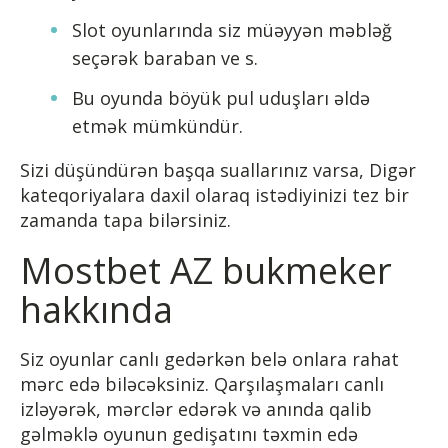
Slot oyunlarında siz müəyyən məbləğ
seçərək baraban ve s.
Bu oyunda böyük pul uduşları əldə
etmək mümkündür.
Sizi düşündürən başqa suallarınız varsa, Digər
kateqoriyalara daxil olaraq istədiyinizi tez bir
zamanda tapa bilərsiniz.
Mostbet AZ bukmeker
hakkında
Siz oyunlar canlı gedərkən belə onlara rahat
mərc edə biləcəksiniz. Qarşılaşmaları canlı
izləyərək, mərclər edərək və anında qalib
gəlməklə oyunun gedişatını təxmin edə