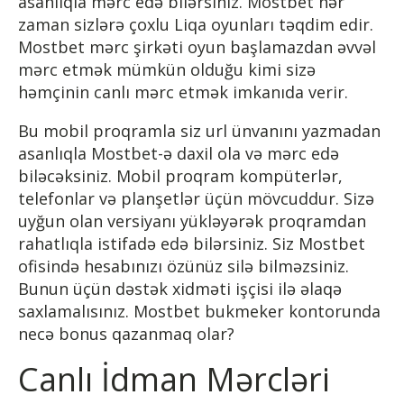
asanlıqla mərc edə bilərsiniz. Mostbet hər
zaman sizlərə çoxlu Liqa oyunları təqdim edir.
Mostbet mərc şirkəti oyun başlamazdan əvvəl
mərc etmək mümkün olduğu kimi sizə
həmçinin canlı mərc etmək imkanıda verir.
Bu mobil proqramla siz url ünvanını yazmadan
asanlıqla Mostbet-ə daxil ola və mərc edə
biləcəksiniz. Mobil proqram kompüterlər,
telefonlar və planşetlər üçün mövcuddur. Sizə
uyğun olan versiyanı yükləyərək proqramdan
rahatlıqla istifadə edə bilərsiniz. Siz Mostbet
ofisində hesabınızı özünüz silə bilməzsiniz.
Bunun üçün dəstək xidməti işçisi ilə əlaqə
saxlamalısınız. Mostbet bukmeker kontorunda
necə bonus qazanmaq olar?
Canlı İdman Mərcləri