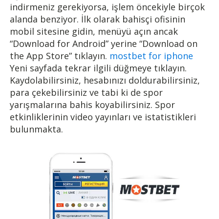
indirmeniz gerekiyorsa, işlem öncekiyle birçok
alanda benziyor. İlk olarak bahisçi ofisinin
mobil sitesine gidin, menüyü açın ancak
“Download for Android” yerine “Download on
the App Store” tıklayın.
mostbet for iphone
Yeni sayfada tekrar ilgili düğmeye tıklayın.
Kaydolabilirsiniz, hesabınızı doldurabilirsiniz,
para çekebilirsiniz ve tabi ki de spor
yarışmalarına bahis koyabilirsiniz. Spor
etkinliklerinin video yayınları ve istatistikleri
bulunmakta.