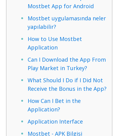
Mostbet App for Android
Mostbet uygulamasında neler
yapılabilir?
How to Use Mostbet
Application
Can I Download the App From
Play Market in Turkey?
What Should I Do if I Did Not
Receive the Bonus in the App?
How Can I Bet in the
Application?
Application Interface
Mostbet - APK Bilgisi