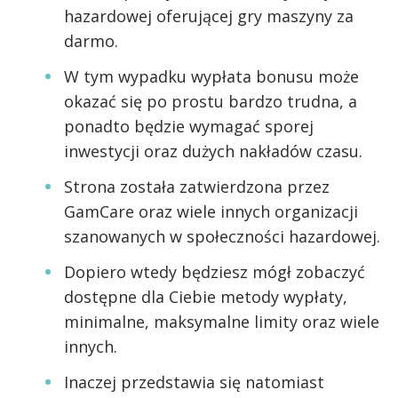
hazardowej oferującej gry maszyny za
darmo.
W tym wypadku wypłata bonusu może
okazać się po prostu bardzo trudna, a
ponadto będzie wymagać sporej
inwestycji oraz dużych nakładów czasu.
Strona została zatwierdzona przez
GamCare oraz wiele innych organizacji
szanowanych w społeczności hazardowej.
Dopiero wtedy będziesz mógł zobaczyć
dostępne dla Ciebie metody wypłaty,
minimalne, maksymalne limity oraz wiele
innych.
Inaczej przedstawia się natomiast