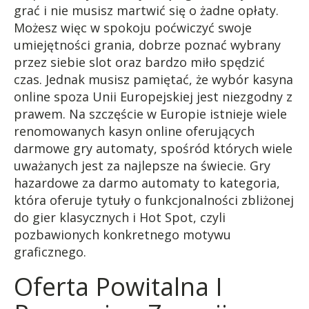
grać i nie musisz martwić się o żadne opłaty.
Możesz więc w spokoju poćwiczyć swoje
umiejętności grania, dobrze poznać wybrany
przez siebie slot oraz bardzo miło spędzić
czas. Jednak musisz pamiętać, że wybór kasyna
online spoza Unii Europejskiej jest niezgodny z
prawem. Na szczęście w Europie istnieje wiele
renomowanych kasyn online oferujących
darmowe gry automaty, spośród których wiele
uważanych jest za najlepsze na świecie. Gry
hazardowe za darmo automaty to kategoria,
która oferuje tytuły o funkcjonalności zbliżonej
do gier klasycznych i Hot Spot, czyli
pozbawionych konkretnego motywu
graficznego.
Oferta Powitalna I