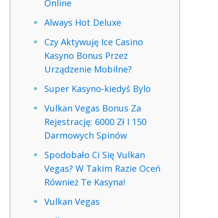
Online
Always Hot Deluxe
Czy Aktywuję Ice Casino
Kasyno Bonus Przez
Urządzenie Mobilne?
Super Kasyno-kiedyś Bylo
Vulkan Vegas Bonus Za
Rejestrację: 6000 Zł I 150
Darmowych Spinów
Spodobało Ci Się Vulkan
Vegas? W Takim Razie Oceń
Również Te Kasyna!
Vulkan Vegas