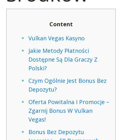
Content
Vulkan Vegas Kasyno
Jakie Metody Płatności
Dostępne Są Dla Graczy Z
Polski?
Czym Ogólnie Jest Bonus Bez
Depozytu?
Oferta Powitalna I Promocje –
Zgarnij Bonus W Vulkan
Vegas!
Bonus Bez Depozytu