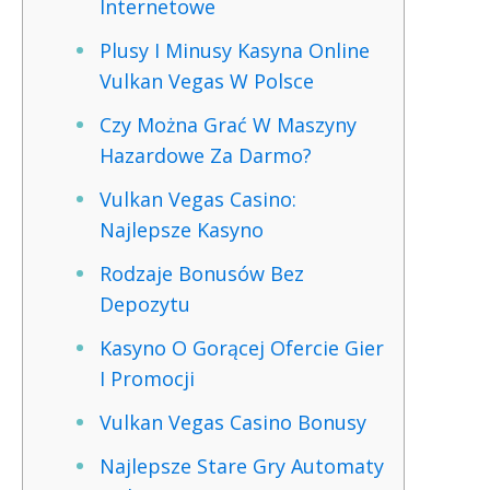
Internetowe
Plusy I Minusy Kasyna Online
Vulkan Vegas W Polsce
Czy Można Grać W Maszyny
Hazardowe Za Darmo?
Vulkan Vegas Casino:
Najlepsze Kasyno
Rodzaje Bonusów Bez
Depozytu
Kasyno O Gorącej Ofercie Gier
I Promocji
Vulkan Vegas Casino Bonusy
Najlepsze Stare Gry Automaty