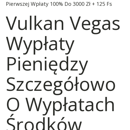
Pierwszej Wpłaty 100% Do 3000 Zł + 125 Fs
Vulkan Vegas
Wypłaty
Pieniędzy
Szczegółowo
O Wypłatach
Środków