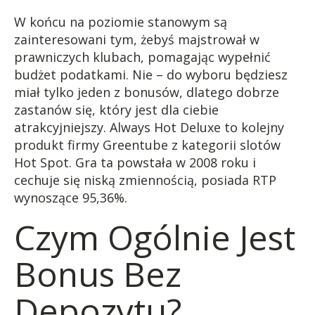
W końcu na poziomie stanowym są
zainteresowani tym, żebyś majstrował w
prawniczych klubach, pomagając wypełnić
budżet podatkami. Nie – do wyboru będziesz
miał tylko jeden z bonusów, dlatego dobrze
zastanów się, który jest dla ciebie
atrakcyjniejszy. Always Hot Deluxe to kolejny
produkt firmy Greentube z kategorii slotów
Hot Spot. Gra ta powstała w 2008 roku i
cechuje się niską zmiennością, posiada RTP
wynoszące 95,36%.
Czym Ogólnie Jest
Bonus Bez
Depozytu?