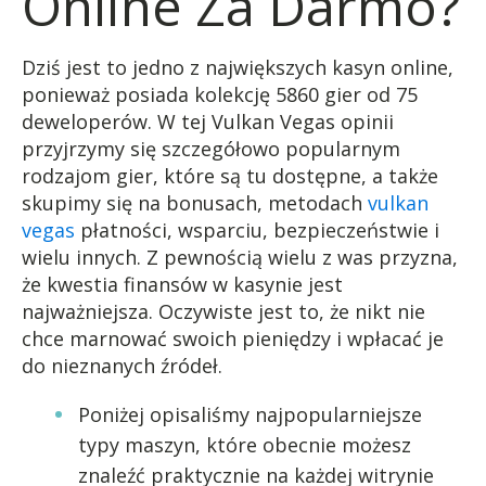
Online Za Darmo?
Dziś jest to jedno z największych kasyn online,
ponieważ posiada kolekcję 5860 gier od 75
deweloperów. W tej Vulkan Vegas opinii
przyjrzymy się szczegółowo popularnym
rodzajom gier, które są tu dostępne, a także
skupimy się na bonusach, metodach
vulkan
vegas
płatności, wsparciu, bezpieczeństwie i
wielu innych. Z pewnością wielu z was przyzna,
że kwestia finansów w kasynie jest
najważniejsza. Oczywiste jest to, że nikt nie
chce marnować swoich pieniędzy i wpłacać je
do nieznanych źródeł.
Poniżej opisaliśmy najpopularniejsze
typy maszyn, które obecnie możesz
znaleźć praktycznie na każdej witrynie