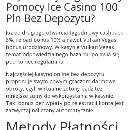
Pomocy Ice Casino 100
Pln Bez Depozytu?
Już od drugiego otwarcia tygodniowy cashback
3%, reload bonus 10% a nawet Vulkan Vegas
bonus urodzinowy. W kasynie Vulkan Vegas
temat odpowiedzialnego hazardu pojawia się
pod koniec regulaminu.
Najczęściej kasyno online bez depozytu
proponuje swym nowym graczom darmowe
obroty, czyli wirtualne żetony bądź też
mniejsze sumy do wykorzystania w kasynie.
Taki bonus bez wpłaty po rejestracji konta jest
zazwyczaj naliczany automatycznie.
Metody Płatności