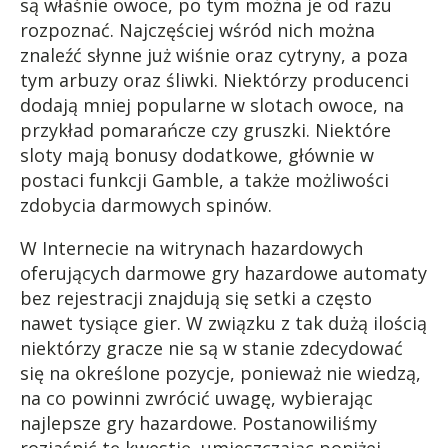
są właśnie owoce, po tym można je od razu
rozpoznać. Najczęściej wśród nich można
znaleźć słynne już wiśnie oraz cytryny, a poza
tym arbuzy oraz śliwki. Niektórzy producenci
dodają mniej popularne w slotach owoce, na
przykład pomarańcze czy gruszki. Niektóre
sloty mają bonusy dodatkowe, głównie w
postaci funkcji Gamble, a także możliwości
zdobycia darmowych spinów.
W Internecie na witrynach hazardowych
oferujących darmowe gry hazardowe automaty
bez rejestracji znajdują się setki a często
nawet tysiące gier. W związku z tak dużą ilością
niektórzy gracze nie są w stanie zdecydować
się na określone pozycje, ponieważ nie wiedzą,
na co powinni zwrócić uwagę, wybierając
najlepsze gry hazardowe. Postanowiliśmy
rozjaśnić tę kwestię, umieszczając poniżej