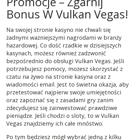
Promocje – Zgarnij
Bonus W Vulkan Vegas!
Na swojej stronie kasyno nie chwali się
żadnymi ważniejszymi nagrodami w branży
hazardowej. Co dość rzadkie w dzisiejszych
kasynach, możesz również zadzwonić
bezpośrednio do obsługi Vulkan Vegas. Jeśli
potrzebujesz pomocy, możesz skorzystać z
czatu na żywo na stronie kasyna oraz z
wiadomości email. Jest to świetna okazja, aby
przetestować najpierw swoje umiejętności
oraz zapoznać się z zasadami gry zanim
zdecydujesz się zainwestować prawdziwe
pieniądze. Jeśli chodzi o sloty, to w Vulkan
Vegas znajdziemy ich całe mnóstwo.
Po tym będziesz mógł wybrać jedną z kilku