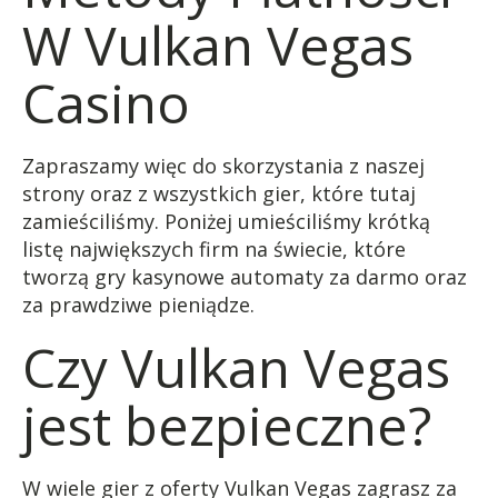
W Vulkan Vegas
Casino
Zapraszamy więc do skorzystania z naszej
strony oraz z wszystkich gier, które tutaj
zamieściliśmy. Poniżej umieściliśmy krótką
listę największych firm na świecie, które
tworzą gry kasynowe automaty za darmo oraz
za prawdziwe pieniądze.
Czy Vulkan Vegas
jest bezpieczne?
W wiele gier z oferty Vulkan Vegas zagrasz za