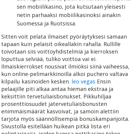
sen mobiilikasino, jota kutsutaan yleisesti
netin parhaaksi mobiilikasinoksi ainakin
Suomessa ja Ruotsissa.
Sitten voit pelata ilmaiset pyöräytyksesi samaan
tapaan kuin pelaisit oikeallakin rahalla. Rullille
toivotaan siis voittoyhdistelmiä ja kierroksen
loputtua selviää, tuliko voittoa vai ei.
Ilmaiskierrokset nousivat ilmiöksi siinä vaiheessa,
kun online-pelimarkkinoilla alkoi puchero valtava
kilpailu kasinoiden kesken.
leo vegas
Ensin
pelaajille piti alkaa antaa hieman ekstraa ja
keksittiin tervetuliaisbonukset. Pikkuhiljaa
prosenttiosuudet jatervetuliaisbonusten
enimmäismäärät kasvoivat, ja samoin alettiin
tarjota myös säännöllisempiä bonuskampanjoita.
Sivustolla esitellään huikean pitkä lista eri
pelintarjoajia, joiden kanssa nettikasino tekee