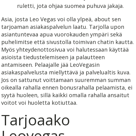
ruletti, jota ohjaa suomea puhuva jakaja.
Asia, josta Leo Vegas voi olla ylpeä, about sen
tarjoaman asiakaspalvelun laatu. Tarjolla upon
asiantuntevaa apua vuorokauden ympäri sekä
puhelimitse että sivustolla toimivan chatin kautta.
Myös yhteydenottosivua voi halutessaan käyttää
asioista tiedustelemiseen ja palautteen
antamiseen. Pelaajalle jää LeoVegasin
asiakaspalvelusta miellyttävä ja palvelualtis kuva.
Jos on sattunut voittamaan suuremman summan
oikealla rahalla ennen bonusrahalla pelaamista, ei
syytä huoleen, sillä kaikki omalla rahalla ansaitut
voitot voi huoletta kotiuttaa.
Tarjoaako
Leovegas