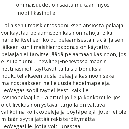
ominaisuudet on saatu mukaan myös
mobiilikasinolle.
Tällaisen ilmaiskierrosbonuksen ansiosta pelaaja
voi käyttää pelaamiseen kasinon rahoja, eikä
hänelle itselleen koidu pelaamisesta riskiä. Ja sen
jälkeen kun ilmaiskierrosbonus on käytetty,
pelaajan ei tarvitse jäädä pelaamaan kasinoon, jos
ei siltä tunnu. [newline]Enenevässä määrin
nettikasinot käyttävät tällaisia ​​bonuksia
houkutellakseen uusia pelaajia kasinoon sekä
mainostaakseen heille uusia hedelmäpelejä.
LeoVegas sopii täydellisesti kaikille
kasinopelaajille – aloittelijoille ja konkareille. Jos
olet livekasinon ystävä, tarjolla on valtava
valikoima kolikkopelejä ja pöytäpelejä, joten ei ole
mitään syytä jättää rekisteröitymättä
LeoVegasille. Jotta voit lunastaa