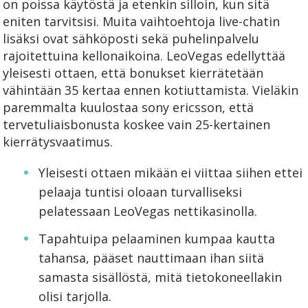
on poissa käytöstä ja etenkin silloin, kun sitä
eniten tarvitsisi. Muita vaihtoehtoja live-chatin
lisäksi ovat sähköposti sekä puhelinpalvelu
rajoitettuina kellonaikoina. LeoVegas edellyttää
yleisesti ottaen, että bonukset kierrätetään
vähintään 35 kertaa ennen kotiuttamista. Vieläkin
paremmalta kuulostaa sony ericsson, että
tervetuliaisbonusta koskee vain 25-kertainen
kierrätysvaatimus.
Yleisesti ottaen mikään ei viittaa siihen ettei
pelaaja tuntisi oloaan turvalliseksi
pelatessaan LeoVegas nettikasinolla.
Tapahtuipa pelaaminen kumpaa kautta
tahansa, pääset nauttimaan ihan siitä
samasta sisällöstä, mitä tietokoneellakin
olisi tarjolla.