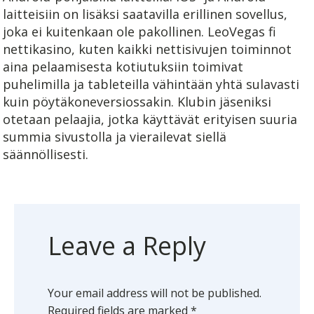
laitteisiin on lisäksi saatavilla erillinen sovellus,
joka ei kuitenkaan ole pakollinen. LeoVegas fi
nettikasino, kuten kaikki nettisivujen toiminnot
aina pelaamisesta kotiutuksiin toimivat
puhelimilla ja tableteilla vähintään yhtä sulavasti
kuin pöytäkoneversiossakin. Klubin jäseniksi
otetaan pelaajia, jotka käyttävät erityisen suuria
summia sivustolla ja vierailevat siellä
säännöllisesti.
Leave a Reply
Your email address will not be published.
Required fields are marked
*