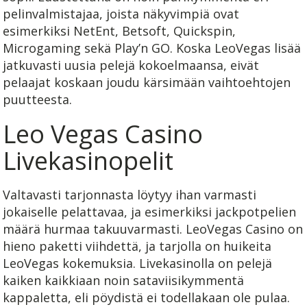
pelinvalmistajaa, joista näkyvimpiä ovat
esimerkiksi NetEnt, Betsoft, Quickspin,
Microgaming sekä Play’n GO. Koska LeoVegas lisää
jatkuvasti uusia pelejä kokoelmaansa, eivät
pelaajat koskaan joudu kärsimään vaihtoehtojen
puutteesta.
Leo Vegas Casino
Livekasinopelit
Valtavasti tarjonnasta löytyy ihan varmasti
jokaiselle pelattavaa, ja esimerkiksi jackpotpelien
määrä hurmaa takuuvarmasti. LeoVegas Casino on
hieno paketti viihdettä, ja tarjolla on huikeita
LeoVegas kokemuksia. Livekasinolla on pelejä
kaiken kaikkiaan noin sataviisikymmentä
kappaletta, eli pöydistä ei todellakaan ole pulaa.