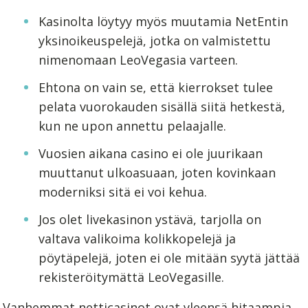
Kasinolta löytyy myös muutamia NetEntin
yksinoikeuspelejä, jotka on valmistettu
nimenomaan LeoVegasia varteen.
Ehtona on vain se, että kierrokset tulee
pelata vuorokauden sisällä siitä hetkestä,
kun ne upon annettu pelaajalle.
Vuosien aikana casino ei ole juurikaan
muuttanut ulkoasuaan, joten kovinkaan
moderniksi sitä ei voi kehua.
Jos olet livekasinon ystävä, tarjolla on
valtava valikoima kolikkopelejä ja
pöytäpelejä, joten ei ole mitään syytä jättää
rekisteröitymättä LeoVegasille.
Vanhemmat netticasinot ovat yleensä hitaampia