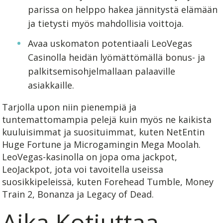
parissa on helppo hakea jännitystä elämään
ja tietysti myös mahdollisia voittoja.
Avaa uskomaton potentiaali LeoVegas
Casinolla heidän lyömättömällä bonus- ja
palkitsemisohjelmallaan palaaville
asiakkaille.
Tarjolla upon niin pienempiä ja
tuntemattomampia pelejä kuin myös ne kaikista
kuuluisimmat ja suosituimmat, kuten NetEntin
Huge Fortune ja Microgamingin Mega Moolah.
LeoVegas-kasinolla on jopa oma jackpot,
LeoJackpot, jota voi tavoitella useissa
suosikkipeleissä, kuten Forehead Tumble, Money
Train 2, Bonanza ja Legacy of Dead.
Aika Kotiuttaa