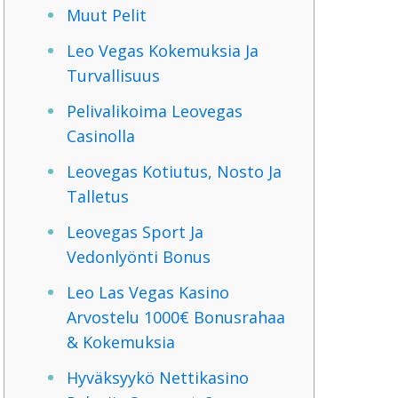
Muut Pelit
Leo Vegas Kokemuksia Ja
Turvallisuus
Pelivalikoima Leovegas
Casinolla
Leovegas Kotiutus, Nosto Ja
Talletus
Leovegas Sport Ja
Vedonlyönti Bonus
Leo Las Vegas Kasino
Arvostelu 1000€ Bonusrahaa
& Kokemuksia
Hyväksyykö Nettikasino