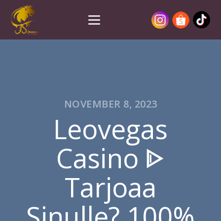
NOVEMBER 8, 2023
Leovegas
Casino ᐈ
Tarjoaa
Sinulle? 100%