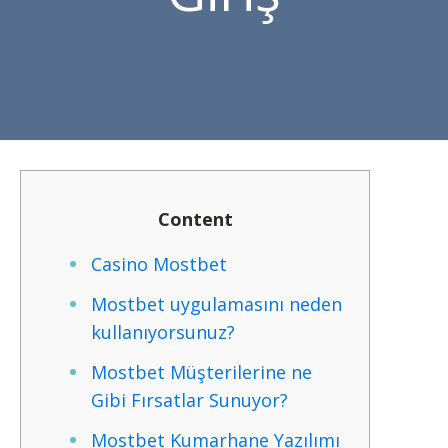
Content
Casino Mostbet
Mostbet uygulamasını neden
kullanıyorsunuz?
Mostbet Müşterilerine ne
Gibi Fırsatlar Sunuyor?
Mostbet Kumarhane Yazılımı