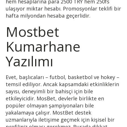
hem hesaplarına para 2500 TRY hem 250fs
ulaşıyor miktar hesabı. Promosyonlar teklifi bir
hafta milyondan hesaba geçerlidir.
Mostbet
Kumarhane
Yazılımı
Evet, başlıcaları – futbol, basketbol ve hokey –
temsil ediliyor. Ancak kapsamdaki etkinliklerin
sayısı, deneyimli bir bahisçi için bile
etkileyicidir. MosBet, devlerle birlikte en
popüler olmayan şampiyonaları bile
yakalamaya çalışır. MostBet destek
uzmanlarıyla iletişime geçmek için kişisel bir
profiliniz olması gerekmez. Burada dikkat