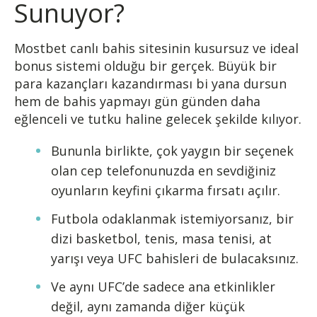
Sunuyor?
Mostbet canlı bahis sitesinin kusursuz ve ideal
bonus sistemi olduğu bir gerçek. Büyük bir
para kazançları kazandırması bi yana dursun
hem de bahis yapmayı gün günden daha
eğlenceli ve tutku haline gelecek şekilde kılıyor.
Bununla birlikte, çok yaygın bir seçenek
olan cep telefonunuzda en sevdiğiniz
oyunların keyfini çıkarma fırsatı açılır.
Futbola odaklanmak istemiyorsanız, bir
dizi basketbol, ​​tenis, masa tenisi, at
yarışı veya UFC bahisleri de bulacaksınız.
Ve aynı UFC’de sadece ana etkinlikler
değil, aynı zamanda diğer küçük