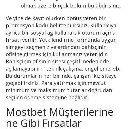
olmak üzere birçok bölüm bulabilirsiniz.
Ve yine de kayıt olurken bonus veren bir
promosyon kodu belirtebilirsiniz. Kullanıcıya
ayrıca bir sosyal ağ kullanarak oturum açma
fırsatı verilir. Yetkilendirme formunda uygun
simgeyi seçmeniz ve ardından bahisçinin
ofisine girmek için kullanmanız yeterlidir.
Bahisçinin ofisinin sitesi çeşitli nedenlerle
açılamayabilir – teknik çalışma, engelleme, vb.
Bu durumların her birinde, çalışan ikiz siteye
geçebilirsiniz. Para yatırmak için mevcut
minimum ve maksimum tutarlar doğrudan
seçilen ödeme sistemine bağlıdır.
Mostbet Müşterilerine
ne Gibi Fırsatlar