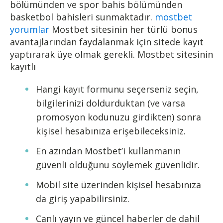
bölümünden ve spor bahis bölümünden
basketbol bahisleri sunmaktadır.
mostbet
yorumlar
Mostbet sitesinin her türlü bonus
avantajlarından faydalanmak için sitede kayıt
yaptırarak üye olmak gerekli. Mostbet sitesinin
kayıtlı
Hangi kayıt formunu seçerseniz seçin,
bilgilerinizi doldurduktan (ve varsa
promosyon kodunuzu girdikten) sonra
kişisel hesabınıza erişebileceksiniz.
En azından Mostbet’i kullanmanın
güvenli olduğunu söylemek güvenlidir.
Mobil site üzerinden kişisel hesabınıza
da giriş yapabilirsiniz.
Canlı yayın ve güncel haberler de dahil