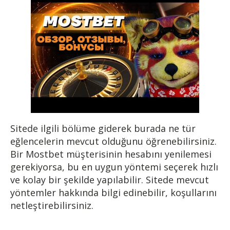
Sitede ilgili bölüme giderek burada ne tür
eğlencelerin mevcut olduğunu öğrenebilirsiniz.
Bir Mostbet müşterisinin hesabını yenilemesi
gerekiyorsa, bu en uygun yöntemi seçerek hızlı
ve kolay bir şekilde yapılabilir. Sitede mevcut
yöntemler hakkında bilgi edinebilir, koşullarını
netleştirebilirsiniz.