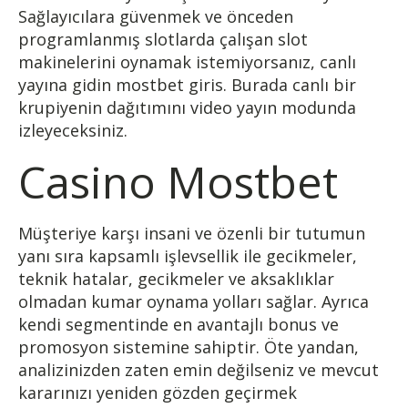
Sağlayıcılara güvenmek ve önceden
programlanmış slotlarda çalışan slot
makinelerini oynamak istemiyorsanız, canlı
yayına gidin mostbet giris. Burada canlı bir
krupiyenin dağıtımını video yayın modunda
izleyeceksiniz.
Casino Mostbet
Müşteriye karşı insani ve özenli bir tutumun
yanı sıra kapsamlı işlevsellik ile gecikmeler,
teknik hatalar, gecikmeler ve aksaklıklar
olmadan kumar oynama yolları sağlar. Ayrıca
kendi segmentinde en avantajlı bonus ve
promosyon sistemine sahiptir. Öte yandan,
analizinizden zaten emin değilseniz ve mevcut
kararınızı yeniden gözden geçirmek