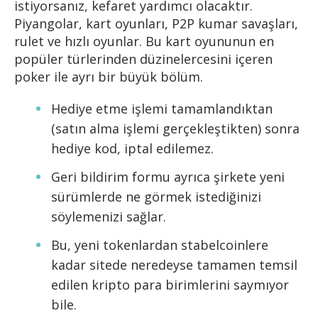
istiyorsanız, kefaret yardımcı olacaktır.
Piyangolar, kart oyunları, P2P kumar savaşları,
rulet ve hızlı oyunlar. Bu kart oyununun en
popüler türlerinden düzinelercesini içeren
poker ile ayrı bir büyük bölüm.
Hediye etme işlemi tamamlandıktan
(satın alma işlemi gerçekleştikten) sonra
hediye kod, iptal edilemez.
Geri bildirim formu ayrıca şirkete yeni
sürümlerde ne görmek istediğinizi
söylemenizi sağlar.
Bu, yeni tokenlardan stabelcoinlere
kadar sitede neredeyse tamamen temsil
edilen kripto para birimlerini saymıyor
bile.