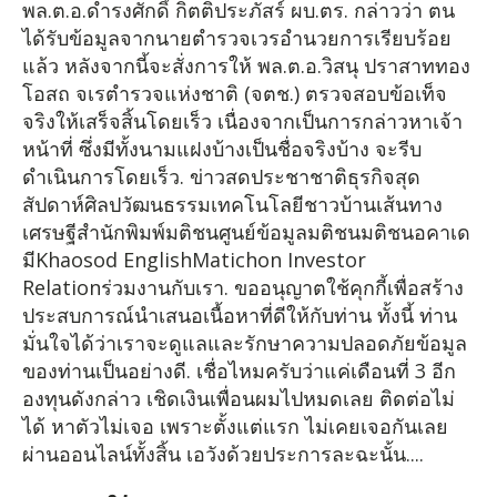
พล.ต.อ.ดำรงศักดิ์ กิตติประภัสร์ ผบ.ตร. กล่าวว่า ตน
ได้รับข้อมูลจากนายตำรวจเวรอำนวยการเรียบร้อย
แล้ว หลังจากนี้จะสั่งการให้ พล.ต.อ.วิสนุ ปราสาททอง
โอสถ จเรตำรวจแห่งชาติ (จตช.) ตรวจสอบข้อเท็จ
จริงให้เสร็จสิ้นโดยเร็ว เนื่องจากเป็นการกล่าวหาเจ้า
หน้าที่ ซึ่งมีทั้งนามแฝงบ้างเป็นชื่อจริงบ้าง จะรีบ
ดำเนินการโดยเร็ว. ข่าวสดประชาชาติธุรกิจสุด
สัปดาห์ศิลปวัฒนธรรมเทคโนโลยีชาวบ้านเส้นทาง
เศรษฐีสำนักพิมพ์มติชนศูนย์ข้อมูลมติชนมติชนอคาเด
มีKhaosod EnglishMatichon Investor
Relationร่วมงานกับเรา. ขออนุญาตใช้คุกกี้เพื่อสร้าง
ประสบการณ์นำเสนอเนื้อหาที่ดีให้กับท่าน ทั้งนี้ ท่าน
มั่นใจได้ว่าเราจะดูแลและรักษาความปลอดภัยข้อมูล
ของท่านเป็นอย่างดี. เชื่อไหมครับว่าแค่เดือนที่ 3 อีก
องทุนดังกล่าว เชิดเงินเพื่อนผมไปหมดเลย ติดต่อไม่
ได้ หาตัวไม่เจอ เพราะตั้งแต่แรก ไม่เคยเจอกันเลย
ผ่านออนไลน์ทั้งสิ้น เอวังด้วยประการละฉะนั้น....