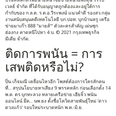
เวลธ์ จำกัด ที่ได้รับอนุญาตถูกต้องและอยู่ใต้การ
กำกับของ ก.ล.ต. ร.ต.อ.วีระพงษ์ แนวคำดี รองสว.กลุ่ม
งานสนับสนุนคดีเทคโนโลยี บก.ปอท. บุกบ้านหรู เครือ
ข่ายมาเก๊า 888 "มายส์'" ตัวละครสำคัญ เผ่นซุก
ฮ่องกง คาดหนีไปหา 4 บ. © 2021 กรุงเทพธุรกิจ
มีเดีย จำกัด.
ติดการพนัน = การ
เสพติดหรือไม่?
ปิ่น เก็จมณี เคลื่อนไหวอีก โพสต์ต้องการใครสักคน
ที่... สรุปนโยบายหาเสียง 9 พรรคหลัก ก่อนเลือกตั้ง 14
พ.ค. ตร.บุกทะลวง ทลายเครือข่าย เฮียจิ๋ว พนัน
ออนไลน์ ยึด... นพ.ยง ตั้งชื่อโควิดสายพันธุ์ใหม่ ‘ดาว
ดวงแก้ว’ รอบใหม่ระบาดหนัก พ.ค.-มิ.ย.