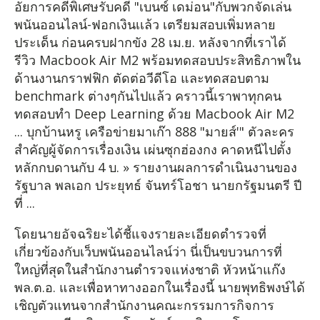
อัยการคดีพิเศษรับคดี "เบนซ์ เดม่อน"กับพวกจัดเล่น
พนันออนไลน์-ฟอกเงินเเล้ว เตรียมสอบเพิ่มหลาย
ประเด็น ก่อนครบฝากขัง 28 เม.ย. หลังจากที่เราได้
รีวิว Macbook Air M2 พร้อมทดสอบประสิทธิภาพใน
ด้านงานกราฟฟิก ตัดต่อวีดีโอ และทดสอบตาม
benchmark ต่างๆกันไปแล้ว คราวนี้เราพาทุกคน
ทดสอบทำ Deep Learning ด้วย Macbook Air M2
... บุกบ้านหรู เครือข่ายมาเก๊า 888 "มายส์'" ตัวละคร
สำคัญผู้จัดการเรื่องเงิน เผ่นซุกฮ่องกง คาดหนีไปตั้ง
หลักกบดานกับ 4 บ. » รายงานผลการดำเนินงานของ
รัฐบาล พลเอก ประยุทธ์ จันทร์โอชา นายกรัฐมนตรี ปี
ที่ ...
โดยนายอัจฉริยะได้ชี้แจงรายละเอียดตำรวจที่
เกี่ยวข้องกับเว็บพนันออนไลน์ว่า นี่เป็นขบวนการที่
ใหญ่ที่สุดในสำนักงานตำรวจแห่งชาติ หัวหน้าแก๊ง
พล.ต.อ. และเพื่อหาทางออกในเรื่องนี้ นายพุทธิพงษ์ได้
เชิญตัวแทนจากสำนักงานคณะกรรมการกิจการ