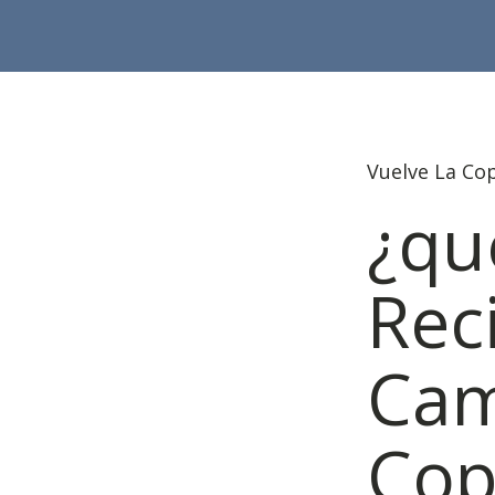
Vuelve La Co
¿qu
Rec
Cam
Cop