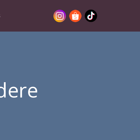
S
dere