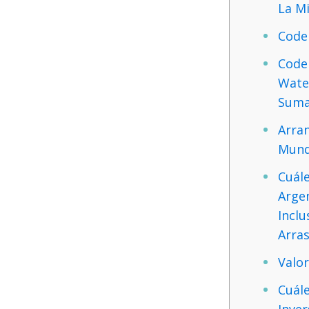
La M
Code
Code
Wate
Suma
Arra
Mundi
Cuále
Arge
Inclu
Arras
Valo
Cuál
Inver