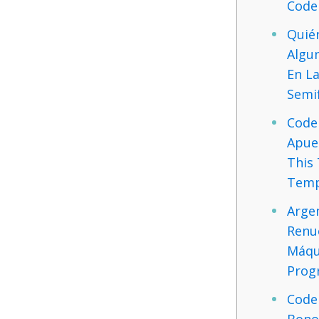
Code
Quié
Algu
En L
Semif
Code
Apue
This
Temp
Argen
Renu
Máqu
Prog
Code
Bono