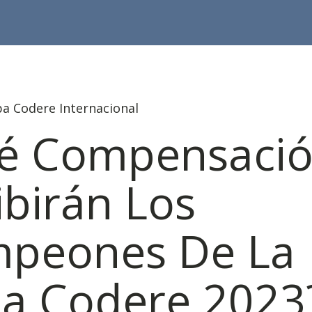
pa Codere Internacional
é Compensaci
ibirán Los
peones De La
a Codere 2023