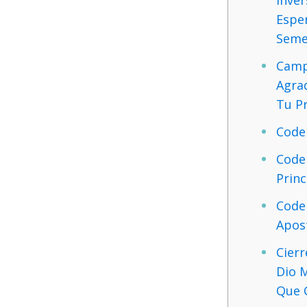
Esper
Seme
Camp
Agra
Tu P
Code
Code
Princ
Code
Apos
Cierr
Dio 
Que 