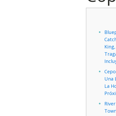
Blue
Catch
King
Trag
Incl
Cepo
Una L
La Ho
Próx
River
Town