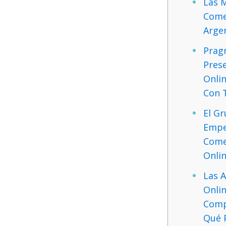
Las 
Come
Arge
Prag
Prese
Onlin
Con 
El G
Empe
Come
Onlin
Las 
Onlin
Comp
Qué 