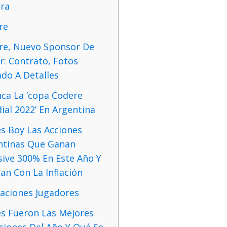
ira
re
re, Nuevo Sponsor De
r: Contrato, Fotos
do A Detalles
nca La ‘copa Codere
al 2022’ En Argentina
s Boy Las Acciones
ntinas Que Ganan
sive 300% En Este Año Y
an Con La Inflación
raciones Jugadores
es Fueron Las Mejores
siones Del Año Y Qué Se