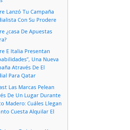
re Lanzó Tu Campaña
ialista Con Su Prodere
re ¿casa De Apuestas
ra?
e E Italia Presentan
babilidades”, Una Nueva
aña Através De El
ial Para Qatar
ast Las Marcas Pelean
vés De Un Lugar Durante
to Madero: Cuáles Llegan
nto Cuesta Alquilar El