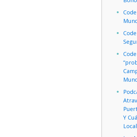
Code
Mund
Code
Segu
Coder
“pro
Camp
Mund
Podc
Atra
Puer
Y Cuá
Local