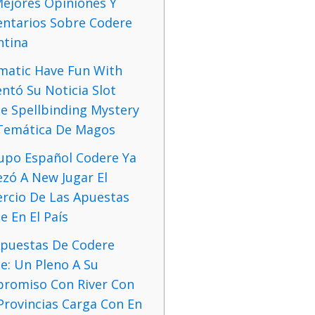
Mejores Opiniones Y
ntarios Sobre Codere
ntina
matic Have Fun With
ntó Su Noticia Slot
e Spellbinding Mystery
Temática De Magos
rupo Español Codere Ya
zó A New Jugar El
rcio De Las Apuestas
e En El País
Apuestas De Codere
e: Un Pleno A Su
romiso Con River Con
Provincias Carga Con En